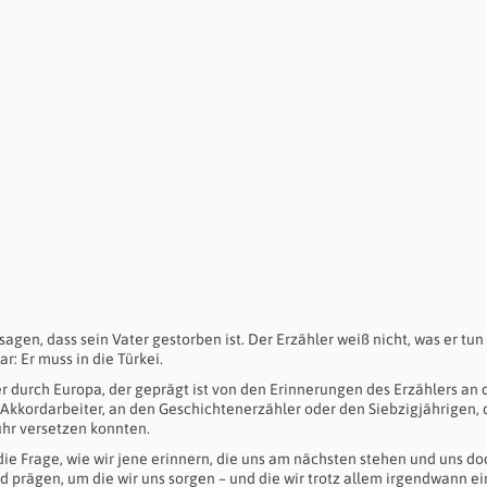
agen, dass sein Vater gestorben ist. Der Erzähler weiß nicht, was er tun s
r: Er muss in die Türkei.
r durch Europa, der geprägt ist von den Erinnerungen des Erzählers an 
Akkordarbeiter, an den Geschichtenerzähler oder den Siebzigjährigen,
uhr versetzen konnten.
ie Frage, wie wir jene erinnern, die uns am nächsten stehen und uns do
 prägen, um die wir uns sorgen – und die wir trotz allem irgendwann e