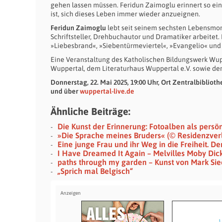
gehen lassen müssen. Feridun Zaimoglu erinnert so 
ist, sich dieses Leben immer wieder anzueignen.
Feridun Zaimoglu
lebt seit seinem sechsten Lebensmona
Schriftsteller, Drehbuchautor und Dramatiker arbeitet.
»Liebesbrand«, »Siebentürmeviertel«, »Evangelio« und
Eine Veranstaltung des Katholischen Bildungswerk Wup
Wuppertal, dem Literaturhaus Wuppertal e.V. sowie de
Donnerstag, 22. Mai 2025, 19:00 Uhr, Ort Zentralbibliothe
und über
wuppertal-live.de
Ähnliche Beiträge:
Die Kunst der Erinnerung: Fotoalben als persö
»Die Sprache meines Bruders« (© Residenzver
Eine junge Frau und ihr Weg in die Freiheit. 
I Have Dreamed It Again – Melvilles Moby Dic
paths through my garden – Kunst von Mark Si
„Sprich mal Belgisch“