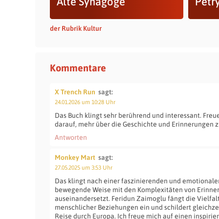
Alte Synagoge
Petry
der Rubrik Kultur
Kommentare
X Trench Run
sagt:
24.01.2026 um 10:28 Uhr
Das Buch klingt sehr berührend und interessant. Freu
darauf, mehr über die Geschichte und Erinnerungen z
Antworten
Monkey Mart
sagt:
27.05.2025 um 3:53 Uhr
Das klingt nach einer faszinierenden und emotionalen
bewegende Weise mit den Komplexitäten von Erinneru
auseinandersetzt. Feridun Zaimoglu fängt die Vielfa
menschlicher Beziehungen ein und schildert gleichze
Reise durch Europa. Ich freue mich auf einen inspiri