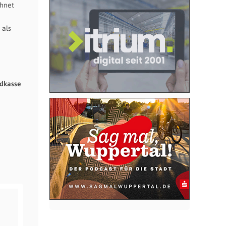
chnet
 als
ndkasse