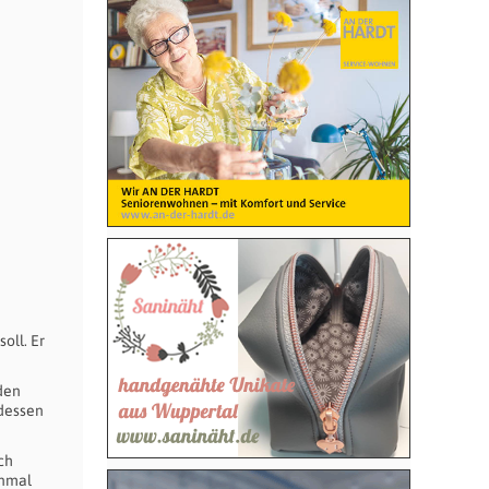
oll. Er
den
 dessen
ch
inmal