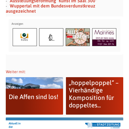
Ausstellungseröffnung "Kunst im Saal 300"
Wuppertal mit dem Bundesverdunstkreuz
ausgezeichnet
Weiter mit:
„hoppelpoppel“ –
Vierhändige
Die Affen sind los!
Komposition für
doppeltes...
Aktuell in
der