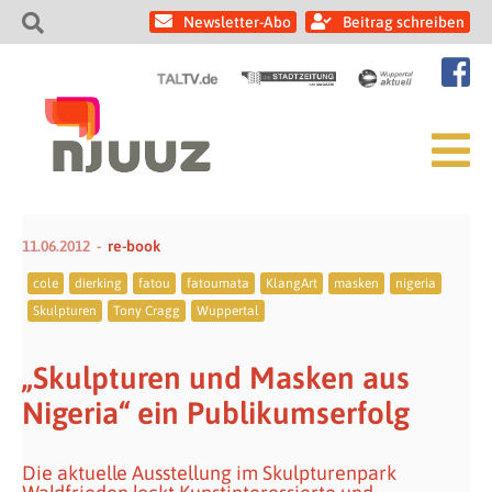
Newsletter-Abo
Beitrag schreiben
11.06.2012
re-book
cole
dierking
fatou
fatoumata
KlangArt
masken
nigeria
Skulpturen
Tony Cragg
Wuppertal
„Skulpturen und Masken aus
Nigeria“ ein Publikumserfolg
Die aktuelle Ausstellung im Skulpturenpark