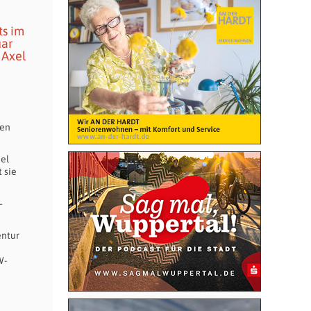
ts im
uar
 Axel
den
iel
 sie
–
entur
W-