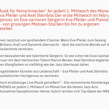
usik für Feinschmecker" An jedem 1. Mittwoch des Mona
va Pfeiler und Axel Steinbiss Der erste Mittwoch im Febr
genuss: Im Duo variieren Sängerin Eva Pfeiler und Pianist
ul - von groovigen Motown-Stücken bis hin zu eigenen
ssiker.
 einen Jazzclub von sprühendem Charme. Wenn Eva Pfeiler zum Gesang
rillanz, Kraft und Dynamik überrascht – lässt die zierliche Blonde auf 
d Soulstimme vermuten.
en bezaubernde wie talentierte Sängerin. So wie schon bei Evas Gastsp
uar mit dem heimischen Talent Marvin Becker. Axel Steinbiss begleitet
en Klangfarben so vielfältig wie der Jazz überhaupt daher.
gebildeten Künstler aus Leidenschaft – Eva Pfeiler und Axel Steinbiss 
usikalischen Hochgenuss zu servieren.
isch erstklassige Live-Musik genießen!“ – Die renommierte Künstlerag
RIENDS an jedem 1. Mittwoch im Monat live die besten Jazz-Acts
 Ausnahme-Saxophonisten Heiner Gulich reichen sich Top-Gäste der NR