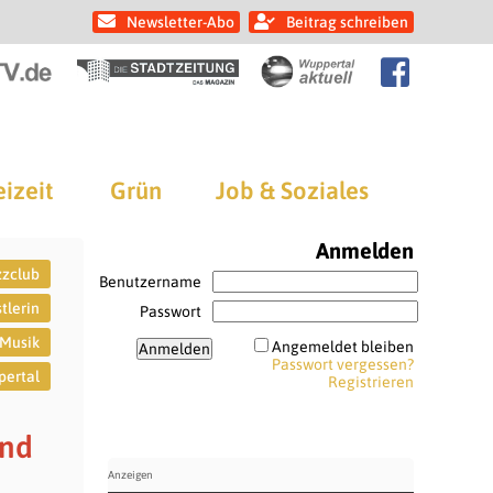
Newsletter-Abo
Beitrag schreiben
eizeit
Grün
Job & Soziales
Anmelden
zzclub
Benutzername
tlerin
Passwort
Musik
Angemeldet bleiben
Passwort vergessen?
ertal
Registrieren
und