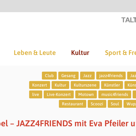
Leben & Leute
Kultur
Sport & Fr
Club
Gesang
Jazz
jazz4friends
Ja
Konzert
Kultur
Kulturszene
Künstler
Küns
live
Live-Konzert
Motown
music4friends
Restaurant
Scoozi
Soul
Wupp
l – JAZZ4FRIENDS mit Eva Pfeiler 