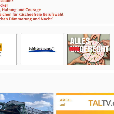
msbahn?
ecker
t , Haltung und Courage
Zeichen für klischeefreie Berufswahl
wischen Dämmerung und Nacht“
Aktuell
auf