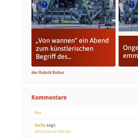
„Von wannen“ ein Abend
Onge
zum künstlerischen
emme
Begriff des...
der Rubrik Kultur
Kommentare
Sex
Stella
sagt:
28.01.2011 um 9:46 Uhr