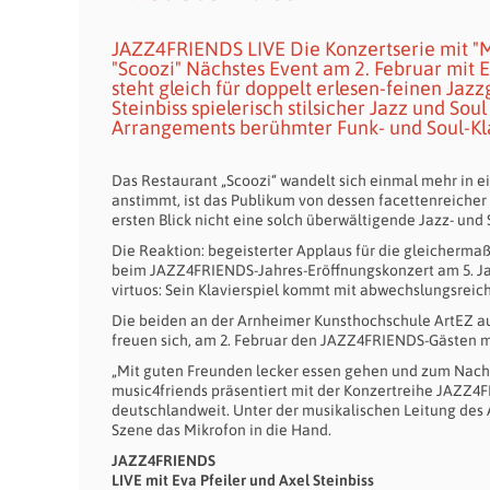
JAZZ4FRIENDS LIVE Die Konzertserie mit "M
"Scoozi" Nächstes Event am 2. Februar mit E
steht gleich für doppelt erlesen-feinen Jazz
Steinbiss spielerisch stilsicher Jazz und So
Arrangements berühmter Funk- und Soul-Kla
Das Restaurant „Scoozi“ wandelt sich einmal mehr in
anstimmt, ist das Publikum von dessen facettenreicher B
ersten Blick nicht eine solch überwältigende Jazz- un
Die Reaktion: begeisterter Applaus für die gleichermaß
beim JAZZ4FRIENDS-Jahres-Eröffnungskonzert am 5. Jan
virtuos: Sein Klavierspiel kommt mit abwechslungsreich
Die beiden an der Arnheimer Kunsthochschule ArtEZ aus
freuen sich, am 2. Februar den JAZZ4FRIENDS-Gästen m
„Mit guten Freunden lecker essen gehen und zum Nacht
music4friends präsentiert mit der Konzertreihe JAZZ4F
deutschlandweit. Unter der musikalischen Leitung des
Szene das Mikrofon in die Hand.
JAZZ4FRIENDS
LIVE mit Eva Pfeiler und Axel Steinbiss