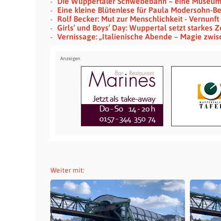
Die Wuppertaler Schwebebahn – eine Museu
Eine kleine Blütenlese für Paula Modersohn-B
Rolf Becker: Mut zur Menschlichkeit - Vernunf
Girls’ und Boys’ Day: Wuppertal setzt starkes 
Vernissage: „Italienische Abende – Magie z
Weiter mit: