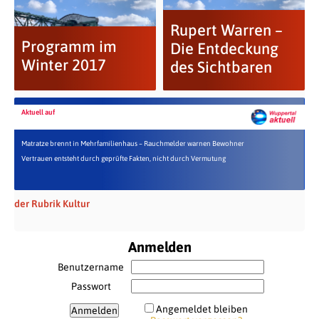
Rupert Warren –
Programm im
Die Entdeckung
Winter 2017
des Sichtbaren
Aktuell auf
Matratze brennt in Mehrfamilienhaus – Rauchmelder warnen Bewohner
Vertrauen entsteht durch geprüfte Fakten, nicht durch Vermutung
der Rubrik Kultur
Anmelden
Benutzername
Passwort
Angemeldet bleiben