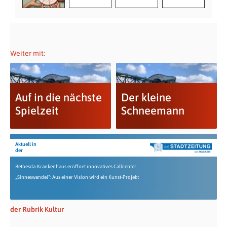
Weiter mit:
Auf in die nächste
Der kleine
Spielzeit
Schneemann
Aktuell in
der
Bethesda-Krankenhaus eröffnet innovatives Callcenter
„Sinneswandel“: Aus einer Vision wird ein Kunst-Projekt
der Rubrik Kultur