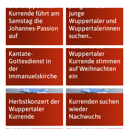
Die Wuppertaler
„Sing mit uns!“
Kurrende führt am
junge
Samstag die
Wuppertaler und
Johannes-Passion
Wuppertalerinnen
auf
suchen...
Quempas-
Konzerte der
Kantate-
Wuppertaler
Gottesdienst in
Kurrende stimmen
der
auf Weihnachten
Immanuelskirche
ein
Herbstkonzert der
Kurrenden suchen
Wuppertaler
wieder
Kurrende
Nachwuchs
Lübecker
Vorverkauf für