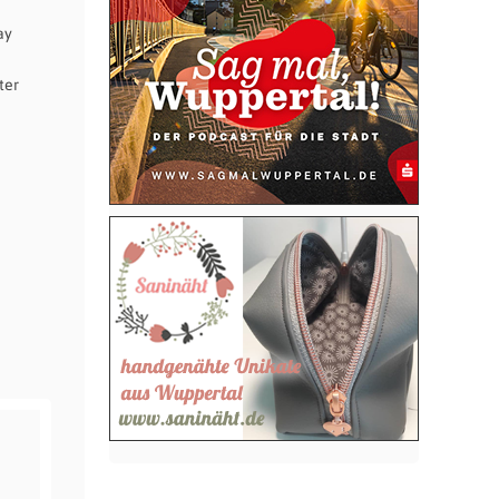
ay
ter