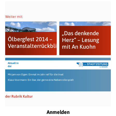
Weiter mit:
„Das denkende
Ölbergfest 2014 –
Herz“ – Lesung
Veranstalterrückblick
mit An Kuohn
Aktuell in
der
Mirjam von Eigen: Einmal im Jahr reif für die Insel
Klaus Voormann: Ein Star, der gerne eine Nebenrolle spielt
der Rubrik Kultur
Anmelden