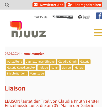
Newsletter-Abo
Beitrag schreiben
09.05.2014
kunstkomplex
Ausstellung
ausstellungseröffnung
Claudia Knuth
Galerie
Galerie Kunstkomplex
hofaue
kunst
Liaison
Malerei
Nicole Bardohl
Vernissage
Liaison
LIAISON lautet der Titel von Claudia Knuth's erster
Einzelausstellung, die am 09. Mai in der Galerie