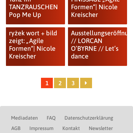
TANZRAUSCHEN
Formen“| Nicole
Pop Me Up
Kreischer
ryżek wort + bild
Ausstellungseröffnun
zeigt: „Agile
// LORCAN
Formen“| Nicole
O’BYRNE // Let’s
Kreischer
dance
1
2
3
Mediadaten
FAQ
Datenschutzerklärung
AGB
Impressum
Kontakt
Newsletter