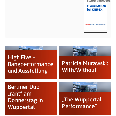
Stellenangebote:
»
Alle Stellen
bei KNIPEX
High Five –
Patricia Murawski:
Bangperformance
With/Without
und Ausstellung
Berliner Duo
„rant“ am
„The Wuppertal
Donnerstag in
Performance“
Wuppertal