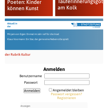
Tauferinnerungsgotte
Poeten: Kinder
am Kolk
können Kunst
Aktuell in
der
Mirjam von Eigen: Einmal im Jahr reif für die Insel
Klaus Voormann: Ein Star, der gerne eine Nebenrolle spielt
der Rubrik Kultur
Anmelden
Benutzername
Passwort
Angemeldet bleiben
Passwort vergessen?
Registrieren