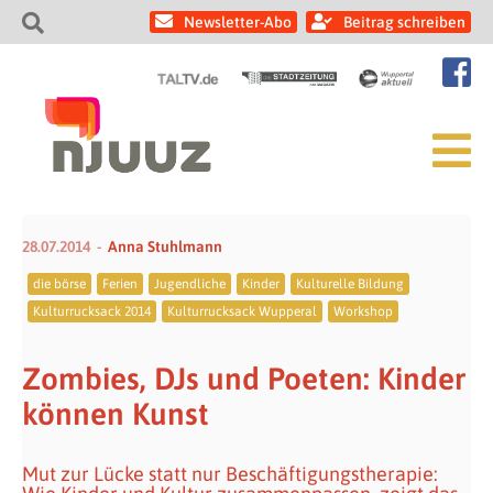
Newsletter-Abo
Beitrag schreiben
28.07.2014
Anna Stuhlmann
die börse
Ferien
Jugendliche
Kinder
Kulturelle Bildung
Kulturrucksack 2014
Kulturrucksack Wupperal
Workshop
Zombies, DJs und Poeten: Kinder
können Kunst
Mut zur Lücke statt nur Beschäftigungstherapie: