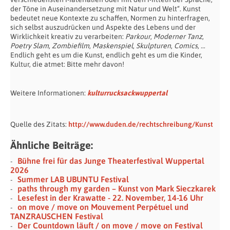
der Töne in Auseinandersetzung mit Natur und Welt“. Kunst
bedeutet neue Kontexte zu schaffen, Normen zu hinterfragen,
sich selbst auszudrücken und Aspekte des Lebens und der
Wirklichkeit kreativ zu verarbeiten:
Parkour
,
Moderner Tanz
,
Poetry Slam
,
Zombiefilm
,
Maskenspiel
,
Skulpturen
,
Comics
,
…
Endlich geht es um die Kunst, endlich geht es um die Kinder,
Kultur, die atmet: Bitte mehr davon!
Weitere Informationen:
kulturrucksack
wuppertal
Quelle des Zitats:
http://www.duden.de/rechtschreibung/Kunst
Ähnliche Beiträge:
Bühne frei für das Junge Theaterfestival Wuppertal
2026
Summer LAB UBUNTU Festival
paths through my garden – Kunst von Mark Sieczkarek
Lesefest in der Krawatte - 22. November, 14-16 Uhr
on move / move on Mouvement Perpétuel und
TANZRAUSCHEN Festival
Der Countdown läuft / on move / move on Festival