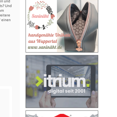
en und
hts? Und
sam
eitere
f einen