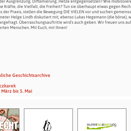
 der Ausgrenzung, Diffamierung, Hetze entgegensetzen? Wie mobilisier
 Kräfte, die Vielfalt, die Freiheit? Tun sie überhaupt etwas gegen Rec
aus der Praxis, stellen die Bewegung DIE VIELEN vor und suchen gemein
eter Helge Lindh diskutiert mit, ebenso Lukas Hegemann (die börse), w
 angefragt. Überraschungsauftritte wird´s auch geben. Wir freuen uns au
erten Menschen. Mit Euch, mit Ihnen!
nliche Geschichtsarchive
eczkarek
 März bis 5. Mai