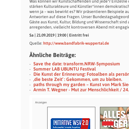
Was können wir Kunstschaffenden und jede*r Einzelne
stärken Kulturakteure und Künstler*innen demokratische
wenn ja – was bewirkt es? Wir präsentieren Beispiele 
Antworten auf diese Fragen. Unser Bundestagsabgeordn
Gäste aus Kunst, Kultur, Bildung und Wissenschaft sind
anregenden, vielleicht kontroversen Abend mit engagi
Sa | 21.09.2019 | 19:00 | Eintritt frei
Quelle:
http://www.bandfabrik-wuppertal.de
Ähnliche Beiträge:
Save the date: transform.NRW-Symposium
Summer LAB UBUNTU Festival
Die Kunst der Erinnerung: Fotoalben als persö
‚die beste Zeit‘ : Gekommen, um zu bleiben.
paths through my garden – Kunst von Mark Si
Armin T. Wegner - Mut zur Menschlichkeit / 24.