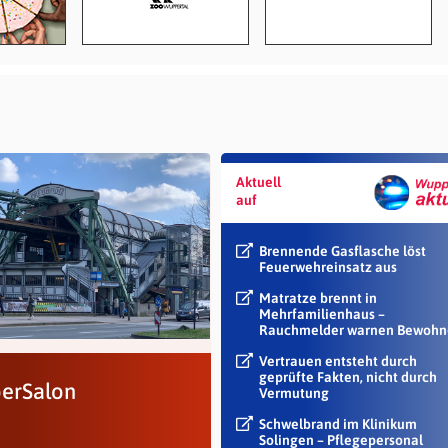
Aktuell
auf
Brennende Gasflasche löst
Feuerwehreinsatz aus
Matratze brennt in
Mehrfamilienhaus –
Rauchmelder warnen Bewohn
Vertrauen entsteht durch
geprüfte Fakten, nicht durch
erSalon
Vermutung
Schwelbrand im Klinikum
Solingen – Pflegepersonal