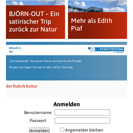
BJÖRN-OUT – Ein
Mehr als Edith
satirischer Trip
Piaf
zurück zur Natur
Aktuell in
der
„Sinneswandel“: Aus einer Vision wird ein Kunst-Projekt
Mirjam von Eigen: Einmal im Jahr reif für die Insel
der Rubrik Kultur
Anmelden
Benutzername
Passwort
Angemeldet bleiben