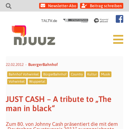
Newsletter-Abo
Beitrag schreiben
22.02.2012
BuergerBahnhof
Bahnhof Vohwinkel
BürgerBahnhof
Country
Kultur
Musik
Vohwinkel
Wuppertal
JUST CASH – A tribute to „The
man in black“
Zum 80. von Johnny Cash präsentiert die mit dem