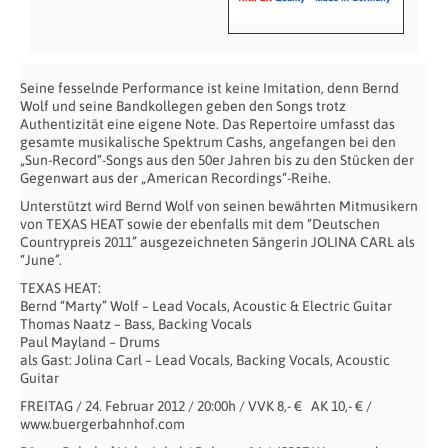
Seine fesselnde Performance ist keine Imitation, denn Bernd
Wolf und seine Bandkollegen geben den Songs trotz
Authentizität eine eigene Note. Das Repertoire umfasst das
gesamte musikalische Spektrum Cashs, angefangen bei den
„Sun-Record“-Songs aus den 50er Jahren bis zu den Stücken der
Gegenwart aus der „American Recordings“-Reihe.
Unterstützt wird Bernd Wolf von seinen bewährten Mitmusikern
von TEXAS HEAT sowie der ebenfalls mit dem “Deutschen
Countrypreis 2011” ausgezeichneten Sängerin JOLINA CARL als
“June”.
TEXAS HEAT:
Bernd “Marty” Wolf – Lead Vocals, Acoustic & Electric Guitar
Thomas Naatz – Bass, Backing Vocals
Paul Mayland – Drums
als Gast: Jolina Carl – Lead Vocals, Backing Vocals, Acoustic
Guitar
FREITAG / 24. Februar 2012 / 20:00h / VVK 8,- € AK 10,- € /
www.buergerbahnhof.com