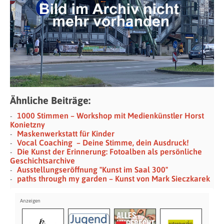
Ähnliche Beiträge:
1000 Stimmen – Workshop mit Medienkünstler Horst
Konietzny
Maskenwerkstatt für Kinder
Vocal Coaching – Deine Stimme, dein Ausdruck!
Die Kunst der Erinnerung: Fotoalben als persönliche
Geschichtsarchive
Ausstellungseröffnung "Kunst im Saal 300"
paths through my garden – Kunst von Mark Sieczkarek