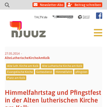
Newsletter-Abo
Beitrag schreiben
27.05.2014
AlteLutherischeKircheAmKolk
Alte luth. Kirche am Kolk
Alte Lutherische Kirche am Kolk
Evangelische Kirche
Gottesdienst
Himmelfahrt
pfingsten
Platz am Kolk
Himmelfahrtstag und Pfingstfest
in der Alten lutherischen Kirche