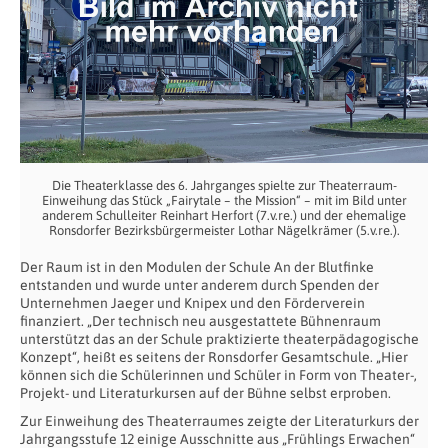
Die Theaterklasse des 6. Jahrganges spielte zur Theaterraum-
Einweihung das Stück „Fairytale – the Mission“ – mit im Bild unter
anderem Schulleiter Reinhart Herfort (7.v.re.) und der ehemalige
Ronsdorfer Bezirksbürgermeister Lothar Nägelkrämer (5.v.re.).
Der Raum ist in den Modulen der Schule An der Blutfinke
entstanden und wurde unter anderem durch Spenden der
Unternehmen Jaeger und Knipex und den Förderverein
finanziert. „Der technisch neu ausgestattete Bühnenraum
unterstützt das an der Schule praktizierte theaterpädagogische
Konzept“, heißt es seitens der Ronsdorfer Gesamtschule. „Hier
können sich die Schülerinnen und Schüler in Form von Theater-,
Projekt- und Literaturkursen auf der Bühne selbst erproben.
Zur Einweihung des Theaterraumes zeigte der Literaturkurs der
Jahrgangsstufe 12 einige Ausschnitte aus „Frühlings Erwachen“