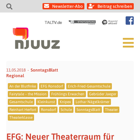
Newsletter-Abo
Beitrag schreiben
11.05.2018
SonntagsBlatt
Regional
An der Blutfinke
EFG Ronsdorf
Erich-Fried-Gesamtschule
Fairytale – the Mission
Frühlings Erwachen
Gebrüder Jaeger
Gesamtschule
Kleinkunst
Knipex
Lothar Nägelkrämer
Reinhart Herfort
Ronsdorf
Schule
SonntagsBlatt
Theater
Theaterklasse
EFG: Neuer Theaterraum für