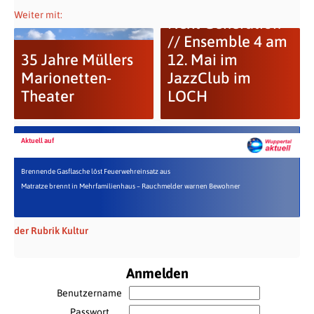
Weiter mit:
Next Generation
// Ensemble 4 am
35 Jahre Müllers
12. Mai im
Marionetten-
JazzClub im
Theater
LOCH
Aktuell auf
Brennende Gasflasche löst Feuerwehreinsatz aus
Matratze brennt in Mehrfamilienhaus – Rauchmelder warnen Bewohner
der Rubrik Kultur
Anmelden
Benutzername
Passwort