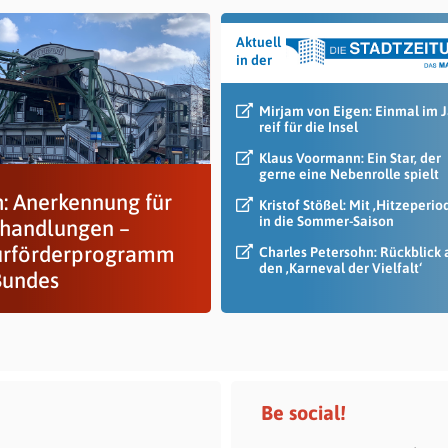
Aktuell
in der
Mirjam von Eigen: Einmal im 
reif für die Insel
Klaus Voormann: Ein Star, der
gerne eine Nebenrolle spielt
h: Anerkennung für
Kristof Stößel: Mit ‚Hitzeperio
in die Sommer-Saison
handlungen –
urförderprogramm
Charles Petersohn: Rückblick 
den ‚Karneval der Vielfalt‘
Bundes
Be social!