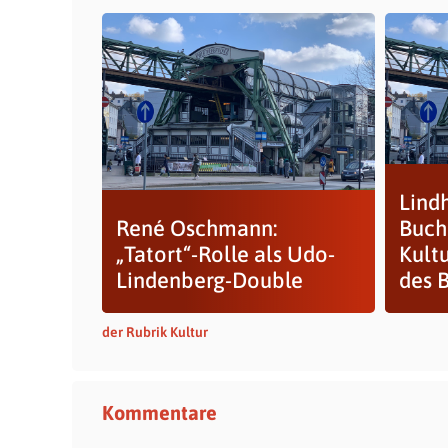
Lind
René Oschmann:
Buch
„Tatort“-Rolle als Udo-
Kult
Lindenberg-Double
des 
der Rubrik Kultur
Kommentare