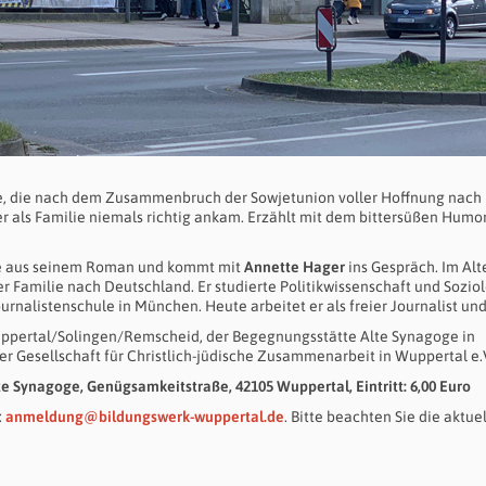
ilie, die nach dem Zusammenbruch der Sowjetunion voller Hoffnung nach
 als Familie niemals richtig ankam. Erzählt mit dem bittersüßen Humor
üge aus seinem Roman und kommt mit
Annette Hager
ins Gespräch. Im Alt
er Familie nach Deutschland. Er studierte Politikwissenschaft und Sozio
urnalistenschule in München. Heute arbeitet er als freier Journalist und
uppertal/Solingen/Remscheid, der Begegnungsstätte Alte Synagoge in
 Gesellschaft für Christlich-jüdische Zusammenarbeit in Wuppertal e.
te Synagoge, Genügsamkeitstraße, 42105 Wuppertal, Eintritt: 6,00 Euro
:
anmeldung@bildungswerk-wuppertal.de
. Bitte beachten Sie die aktuel