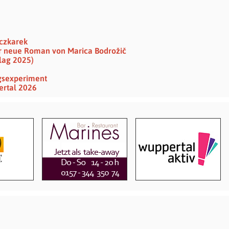
eczkarek
Der neue Roman von Marica Bodrožič
lag 2025)
gs­experiment
ertal 2026