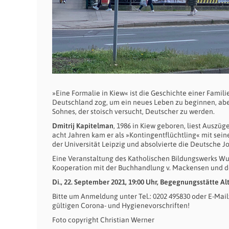
»Eine Formalie in Kiew« ist die Geschichte einer Fam
Deutschland zog, um ein neues Leben zu beginnen, aber
Sohnes, der stoisch versucht, Deutscher zu werden.
Dmitrij Kapitelman
, 1986 in Kiew geboren, liest Ausz
acht Jahren kam er als »Kontingentflüchtling« mit sein
der Universität Leipzig und absolvierte die Deutsche Jo
Eine Veranstaltung des Katholischen Bildungswerks W
Kooperation mit der Buchhandlung v. Mackensen und der
Di., 22. September 2021, 19:00 Uhr, Begegnungsstätte Al
Bitte um Anmeldung unter Tel.: 0202 495830 oder E-Mail
gültigen Corona- und Hygienevorschriften!
Foto copyright Christian Werner