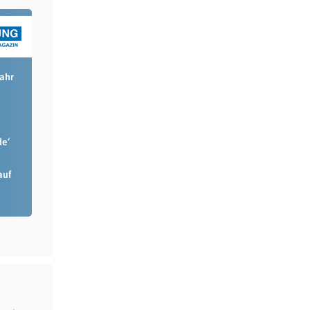
Jahr
de‘
auf