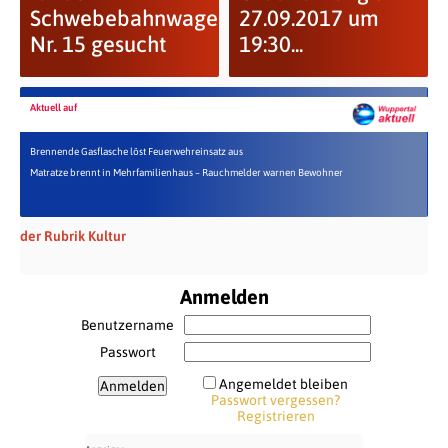
Schwebebahnwagen
27.09.2017 um
Nr. 15 gesucht
19:30...
Aktuell auf
Brennende Gasflasche löst Feuerwehreinsatz aus
Matratze brennt in Mehrfamilienhaus – Rauchmelder warnen Bewohner
der Rubrik Kultur
Anmelden
Benutzername
Passwort
Angemeldet bleiben
Passwort vergessen?
Registrieren