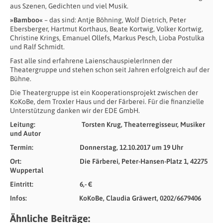
aus Szenen, Gedichten und viel Musik.
»Bamboo«
– das sind: Antje Böhning, Wolf Dietrich, Peter
Ebersberger, Hartmut Korthaus, Beate Kortwig, Volker Kortwig,
Christine Krings, Emanuel Ollefs, Markus Pesch, Lioba Postulka
und Ralf Schmidt.
Fast alle sind erfahrene LaienschauspielerInnen der
Theatergruppe und stehen schon seit Jahren erfolgreich auf der
Bühne.
Die Theatergruppe ist ein Kooperationsprojekt zwischen der
KoKoBe, dem Troxler Haus und der Färberei. Für die finanzielle
Unterstützung danken wir der EDE GmbH.
Leitung:
Torsten Krug, Theaterregisseur, Musiker
und Autor
Termin: Donnerstag, 12.10.2017 um 19 Uhr
Ort: Die Färberei, Peter-Hansen-Platz 1, 42275
Wuppertal
Eintritt: 6,- €
Infos: KoKoBe, Claudia Gräwert, 0202/6679406
Ähnliche Beiträge: