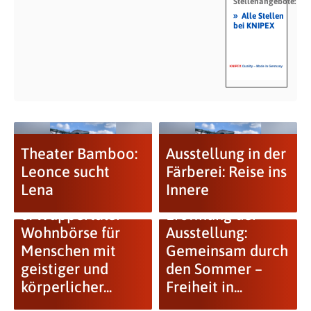
Stellenangebote:
»
Alle Stellen
bei KNIPEX
Theater Bamboo:
Ausstellung in der
Leonce sucht
Färberei: Reise ins
Lena
Innere
6. Wuppertaler
Eröffnung der
Wohnbörse für
Ausstellung:
Menschen mit
Gemeinsam durch
geistiger und
den Sommer –
körperlicher...
Freiheit in...