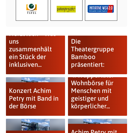
Herzstück – Was
uns
Die
zusammenhält
Theatergruppe
ein Stück der
Bamboo
inklusiven...
präsentiert:
4. Wuppertaler
Wohnbörse für
Konzert Achim
Menschen mit
Petry mit Band in
geistiger und
der Börse
körperlicher...
Achim Petry mit