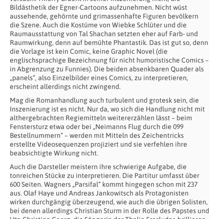
Bildästhetik der Egner-Cartoons aufzunehmen. Nicht wüst
aussehende, gehörnte und grimassenhafte Figuren bevölkern
die Szene. Auch die Kostüme von Wiebke Schlüter und die
Raumausstattung von Tal Shachan setzten eher auf Farb- und
Raumwirkung, denn auf bemühte Phantastik. Das ist gut so, denn
die Vorlage ist kein Comic, keine Graphic Novel (die
englischsprachige Bezeichnung für nicht humoristische Comics –
in Abgrenzung zu Funnies). Die beiden absenkbaren Quader als
„panels“, also Einzelbilder eines Comics, zu interpretieren,
erscheint allerdings nicht zwingend.
Mag die Romanhandlung auch turbulent und grotesk sein, die
Inszenierung ist es nicht. Nur da, wo sich die Handlung nicht mit
althergebrachten Regiemitteln weitererzählen lässt – beim
Fenstersturz etwa oder bei „Neimanns Flug durch die 099
Bestellnummern“ – werden mit Mitteln des Zeichentricks
erstellte Videosequenzen projiziert und sie verfehlen ihre
beabsichtigte Wirkung nicht.
Auch die Darsteller meistern ihre schwierige Aufgabe, die
tonreichen Stücke zu interpretieren. Die Partitur umfasst über
600 Seiten. Wagners „Parsifal“ kommt hingegen schon mit 237
aus. Olaf Haye und Andreas Jankowitsch als Protagonisten
wirken durchgängig überzeugend, wie auch die übrigen Solisten,
bei denen allerdings Christian Sturm in der Rolle des Papstes und