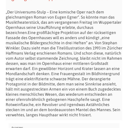
„Der Universums-Stulp – Eine komische Oper nach dem
gleichnamigen Roman von Eugen Egner“. So könnte man das
Musiktheaterstück, das am vergangenen Freitag im Wuppertaler
Opernhaus seine Uraufführung erlebte, durchaus
bezeichnen.Eine großflächige Projektion auf der rückseitigen
Fassade des Opernhauses will es anders und kündigt „eine
musikalische Bildergeschichte in drei Heften“ an. Von Stephan
Winkler. Dazu sieht man die Titelillustration des 1993 im Züricher
Haffmans Verlag erschienen Romans. Und schon diese, natürlich
vom Autor selbst stammende Zeichnung, bleibt nicht im Rahmen
dessen, was man im Opernhaus einer mittleren Großstadt
erwarten darf. Ein gewölbter Horizont und Krater lassen an eine
Mondlandschaft denken. Eine Frauengestalt im Bildhintergrund
trägt eine elektrifizierte schwarze Mähne. Der derangierte
Protagonist in der Bildmitte, dem man seine Sinnkrise ansieht,
hält mit ausgestreckten Armen ein von einem Buch zugedecktes
kleines menschliches Wesen, das wiederum entschieden an
einer ofenrohrähnlich gebogenen Haschpfeife saugt. Eine
Rotweinflasche, ein Revolver und irgendwas Axtähnliches
stecken im und an dem bordeauxroten Mantel des Mannes. Sein
verwehtes, langes Haupthaar wirkt nicht frisiert.