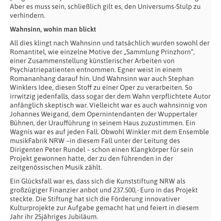
Aber es muss sein, schließlich gilt es, den Universums-Stulp zu
verhindern.
Wahnsinn, wohin man blickt
All dies klingt nach Wahnsinn und tatsächlich wurden sowohl der
Romantitel, wie einzelne Motive der „Sammlung Prinzhorn“,
einer Zusammenstellung künstlerischer Arbeiten von
Psychiatriepatienten entnommen. Egner weist in einem
Romananhang darauf hin. Und Wahnsinn war auch Stephan
Winklers Idee, diesen Stoff zu einer Oper zu verarbeiten. So
irrwitzig jedenfalls, dass sogar der dem Wahn verpflichtete Autor
anfänglich skeptisch war. Vielleicht war es auch wahnsinnig von
Johannes Weigand, dem Opernintendanten der Wuppertaler
Bühnen, der Uraufführung in seinem Haus zuzustimmen. Ein
Wagnis war es auf jeden Fall. Obwohl Winkler mit dem Ensemble
musikFabrik NRW –in diesem Fall unter der Leitung des
Dirigenten Peter Rundel – schon einen Klangkörper für sein
Projekt gewonnen hatte, der zu den führenden in der
zeitgenössischen Musik zählt.
Ein Glücksfall war es, dass sich die Kunststiftung NRW als
großzügiger Finanzier anbot und 237.500,- Euro in das Projekt
steckte. Die Stiftung hat sich die Förderung innovativer
Kulturprojekte zur Aufgabe gemacht hat und feiert in diesem
Jahr ihr 25jähriges Jubiläum.