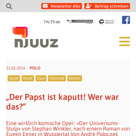
Newsletter-Abo
Beitrag schreiben
12.02.2014
POLO
Egner
Musik
Oper
Poloczek
Roman
„Der Papst ist kaputt! Wer war
das?“
Eine wirklich komische Oper: »Der Universums-
Stulp« von Stephan Winkler, nach einem Roman von
Eugen Egner in Wuppertal Von André Poloczek