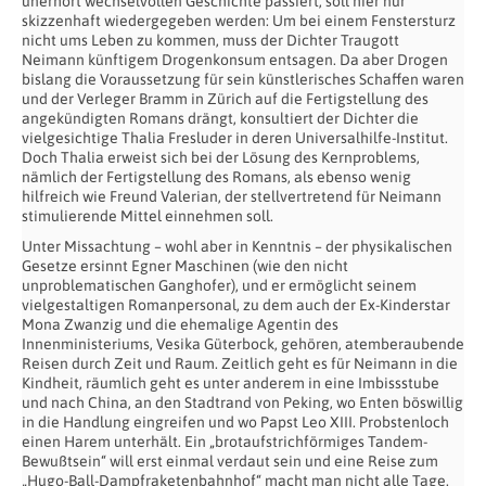
unerhört wechselvollen Geschichte passiert, soll hier nur
skizzenhaft wiedergegeben werden: Um bei einem Fenstersturz
nicht ums Leben zu kommen, muss der Dichter Traugott
Neimann künftigem Drogenkonsum entsagen. Da aber Drogen
bislang die Voraussetzung für sein künstlerisches Schaffen waren
und der Verleger Bramm in Zürich auf die Fertigstellung des
angekündigten Romans drängt, konsultiert der Dichter die
vielgesichtige Thalia Fresluder in deren Universalhilfe-Institut.
Doch Thalia erweist sich bei der Lösung des Kernproblems,
nämlich der Fertigstellung des Romans, als ebenso wenig
hilfreich wie Freund Valerian, der stellvertretend für Neimann
stimulierende Mittel einnehmen soll.
Unter Missachtung – wohl aber in Kenntnis – der physikalischen
Gesetze ersinnt Egner Maschinen (wie den nicht
unproblematischen Ganghofer), und er ermöglicht seinem
vielgestaltigen Romanpersonal, zu dem auch der Ex-Kinderstar
Mona Zwanzig und die ehemalige Agentin des
Innenministeriums, Vesika Güterbock, gehören, atemberaubende
Reisen durch Zeit und Raum. Zeitlich geht es für Neimann in die
Kindheit, räumlich geht es unter anderem in eine Imbissstube
und nach China, an den Stadtrand von Peking, wo Enten böswillig
in die Handlung eingreifen und wo Papst Leo XIII. Probstenloch
einen Harem unterhält. Ein „brotaufstrichförmiges Tandem-
Bewußtsein“ will erst einmal verdaut sein und eine Reise zum
„Hugo-Ball-Dampfraketenbahnhof“ macht man nicht alle Tage.