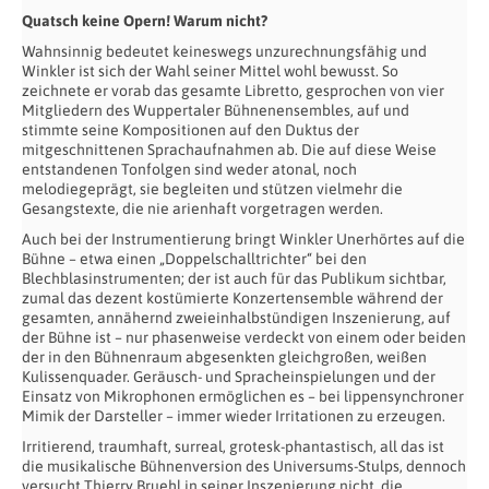
Quatsch keine Opern! Warum nicht?
Wahnsinnig bedeutet keineswegs unzurechnungsfähig und
Winkler ist sich der Wahl seiner Mittel wohl bewusst. So
zeichnete er vorab das gesamte Libretto, gesprochen von vier
Mitgliedern des Wuppertaler Bühnenensembles, auf und
stimmte seine Kompositionen auf den Duktus der
mitgeschnittenen Sprachaufnahmen ab. Die auf diese Weise
entstandenen Tonfolgen sind weder atonal, noch
melodiegeprägt, sie begleiten und stützen vielmehr die
Gesangstexte, die nie arienhaft vorgetragen werden.
Auch bei der Instrumentierung bringt Winkler Unerhörtes auf die
Bühne – etwa einen „Doppelschalltrichter“ bei den
Blechblasinstrumenten; der ist auch für das Publikum sichtbar,
zumal das dezent kostümierte Konzertensemble während der
gesamten, annähernd zweieinhalbstündigen Inszenierung, auf
der Bühne ist – nur phasenweise verdeckt von einem oder beiden
der in den Bühnenraum abgesenkten gleichgroßen, weißen
Kulissenquader. Geräusch- und Spracheinspielungen und der
Einsatz von Mikrophonen ermöglichen es – bei lippensynchroner
Mimik der Darsteller – immer wieder Irritationen zu erzeugen.
Irritierend, traumhaft, surreal, grotesk-phantastisch, all das ist
die musikalische Bühnenversion des Universums-Stulps, dennoch
versucht Thierry Bruehl in seiner Inszenierung nicht, die