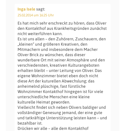
Inga Isele
sagt:
25.02.2014 um 16:25 Uhr
Es hat mich sehr erschreckt zu hören, dass Oliver
den Kontakthof aus Krankheitsgründen zunächst
nicht weiterführen kann.
Es ist uns allen – den Zuhörern, Zuschauern, den
„kleinen“ und größeren Kreativen, den
Mitmachern und insbesondere dem Macher
Oliver Brick zu wünschen, dass dieser
wunderbare Ort mit seiner Atmosphäre und den
verschiedensten, kreativen Kulturangeboten
erhalten bleibt – unter Leitung von Oliver. Das
eigene Wohnzimmer bietet eben doch nicht
diese Art der kuturellen Abwechslung; das
anheimelnd plüschige, fast fürstliche
Wohnzimmer Kontakthof hingegen ist für viele
unterschiedliche Menschen eine kleine
kulturelle Heimat geworden.
Vielleicht findet sich neben Olivers baldiger und
vollständiger Genesung jemand, der eine gute
und tatkräftige Unterstützung leisten kann – und
bezahlbar ist.
Drücken wir alle – alle dem Kontakthof