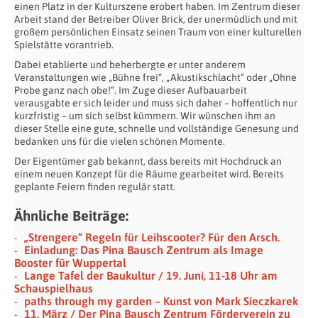
einen Platz in der Kulturszene erobert haben. Im Zentrum dieser
Arbeit stand der Betreiber Oliver Brick, der unermüdlich und mit
großem persönlichen Einsatz seinen Traum von einer kulturellen
Spielstätte vorantrieb.
Dabei etablierte und beherbergte er unter anderem
Veranstaltungen wie „Bühne frei“, „Akustikschlacht“ oder „Ohne
Probe ganz nach obe!“. Im Zuge dieser Aufbauarbeit
verausgabte er sich leider und muss sich daher – hoffentlich nur
kurzfristig – um sich selbst kümmern. Wir wünschen ihm an
dieser Stelle eine gute, schnelle und vollständige Genesung und
bedanken uns für die vielen schönen Momente.
Der Eigentümer gab bekannt, dass bereits mit Hochdruck an
einem neuen Konzept für die Räume gearbeitet wird. Bereits
geplante Feiern finden regulär statt.
Ähnliche Beiträge:
„Strengere“ Regeln für Leihscooter? Für den Arsch.
Einladung: Das Pina Bausch Zentrum als Image
Booster für Wuppertal
Lange Tafel der Baukultur / 19. Juni, 11-18 Uhr am
Schauspielhaus
paths through my garden – Kunst von Mark Sieczkarek
11. März / Der Pina Bausch Zentrum Förderverein zu