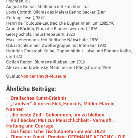
Früchten, o.J.
Auguste Renoir, Stillleben mit Früchten, o.J.
Lovis Corinth, Bildnis des Malers Benno Becker (Der
Zeitungsleser), 1892
Henri de Toulouse-Lautrec, Die Büglerinnen, um 1885/90
Arnold Böcklin, Flora die Blumen weckend, 1876
Georg Scholz, Industriebauern, 1920
Max Liebermann, Holländische Nähschule, 1876
Oskar Schlemmer, Zwölfergruppe mit Interieur, 1930
Heinrich Christoph Kolbe, Doppelbildnis Luise und Étienne Kolbe,
um 1820
Odilon Redon, Blumenstillleben, um 1910
Alexey von Jawlensky, Mädchen mit Pfingstrosen, 1909
Quelle:
Von der Heydt-Museum
Ähnliche Beiträge:
Dreifaches Kunst-Erlebnis
„Landser“-Autoren Eick, Henkels, Müller-Marein,
Nannen
‚die beste Zeit‘ : Gekommen, um zu bleiben.
Rolf Becker: Mut zur Menschlichkeit - Vernunft ,
Haltung und Courage
Das historische Tischplanetarium von 1828
Filme zur Kunst · Preview: GERMAINE ACOGNY – DIE