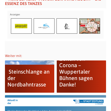
ESSENZ DES TANZES
Solidarität in
Weiter mit:
Zeiten von
Corona –
Steinschlange an
Wuppertaler
der
Bühnen sagen
Nordbahntrasse
Danke!
Aktuell in
der