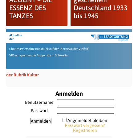
ESSENZ DES
Deutschland 1933
TANZES
bis 1945
Aktuell in
der
Charles Petersohn: Rückblick auf den ‚Karneval der Vielfalt‘
VBS auf spannender Stippvisite in Schwerin
der Rubrik Kultur
Anmelden
Benutzername
Passwort
Angemeldet bleiben
Passwort vergessen?
Registrieren