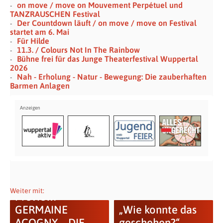
on move / move on Mouvement Perpétuel und
TANZRAUSCHEN Festival
Der Countdown läuft / on move / move on Festival
startet am 6. Mai
Für Hilde
11.3. / Colours Not In The Rainbow
Bühne frei für das Junge Theaterfestival Wuppertal
2026
Nah - Erholung - Natur - Bewegung: Die zauberhaften
Barmen Anlagen
Filme zur Kunst ·
Weiter mit:
Preview:
GERMAINE
„Wie konnte das
ACOGNY – DIE
geschehen?“