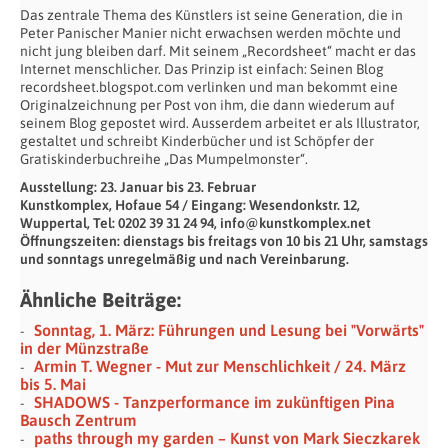
Das zentrale Thema des Künst­lers ist seine Ge­ne­ra­ti­on, die in
Peter Pa­ni­scher Ma­nier nicht er­wach­sen wer­den möch­te und
nicht jung blei­ben darf. Mit seinem „Recordsheet“ macht er das
Internet menschlicher. Das Prinzip ist einfach: Seinen Blog
recordsheet.blogspot.com verlinken und man bekommt eine
Originalzeichnung per Post von ihm, die dann wiederum auf
seinem Blog gepostet wird. Ausserdem arbeitet er als Illustrator,
gestaltet und schreibt Kinderbücher und ist Schöpfer der
Gratiskinderbuchreihe „Das Mumpelmonster“.
Ausstellung: 23. Januar bis 23. Februar
Kunstkomplex, Hofaue 54 / Eingang: Wesendonkstr. 12,
Wuppertal, Tel: 0202 39 31 24 94, info@kunstkomplex.net
Öffnungszeiten: dienstags bis freitags von 10 bis 21 Uhr, samstags
und sonntags unregelmäßig und nach Vereinbarung.
Ähnliche Beiträge:
Sonntag, 1. März: Führungen und Lesung bei "Vorwärts"
in der Münzstraße
Armin T. Wegner - Mut zur Menschlichkeit / 24. März
bis 5. Mai
SHADOWS - Tanzperformance im zukünftigen Pina
Bausch Zentrum
paths through my garden – Kunst von Mark Sieczkarek