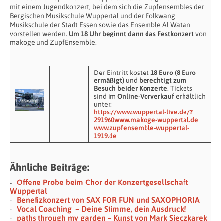
mit einem Jugendkonzert, bei dem sich die Zupfensembles der
Bergischen Musikschule Wuppertal und der Folkwang
Musikschule der Stadt Essen sowie das Ensemble Al Watan
vorstellen werden.
Um 18 Uhr beginnt dann das Festkonzert
von
makoge und ZupfEnsemble.
Der Eintritt kostet
18 Euro (8 Euro
ermäßigt)
und
berechtigt zum
Besuch beider Konzerte
. Tickets
sind im
Online-Vorverkauf
erhältlich
unter:
https://www.wuppertal-live.de/?
291960
www.makoge-wuppertal.de
www.zupfensemble-wuppertal-
1919.de
Ähnliche Beiträge:
Offene Probe beim Chor der Konzertgesellschaft
Wuppertal
Benefizkonzert von SAX FOR FUN und SAXOPHORIA
Vocal Coaching – Deine Stimme, dein Ausdruck!
paths through my garden – Kunst von Mark Sieczkarek