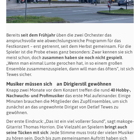
Bereits
seit dem Frühjahr
üben die zwei Orchester das
anspruchsvolle wie abwechslungsreiche Programm für das
Festkonzert – erst getrennt, seit dem Herbst gemeinsam. Für die
Spieler ist die Probe etwas ganz besonders: Zwar kennen sie sich
meist schon, doch
zusammen haben sie noch nicht gespielt
.
„Wenn man einmal Lunte gerochen hat, in so einem großen
Ensemble zusammenzuspielen, dann will man das öfters“, ist sich
Tewes sicher.
Musiker müssen sich an Dirigierstil gewöhnen
Knapp zwei Monate vor dem Konzert treffen die rund
40 Hobby-,
Nachwuchs- und Profimusiker
das erste Mal aufeinander. Einige
Minuten brauchen die Mitglieder des ZupfEnsembles, um sich
zunächst an das ungewohnte Dirigat von Detlef Tewes zu
gewöhnen.
Der erste Eindruck: „Das ist ein viel vollerer Sound“, sagt makoge-
Gitarrist Thomas Horrion. Die Vielzahl an Spielern
bringt auch
seine Tücken mit sich
: Jede Stimme muss trotz der vielen Musiker
zu hören sein. Doch bis zum gemeinsamen Auftritt haben sich