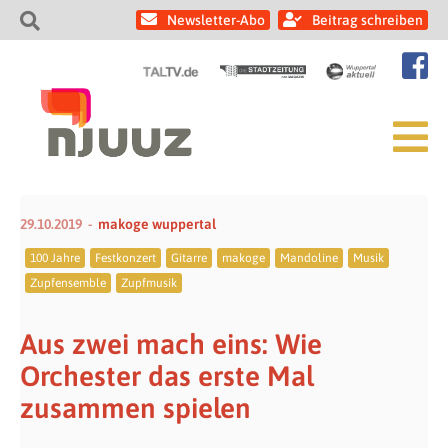
Newsletter-Abo
Beitrag schreiben
29.10.2019
makoge wuppertal
100 Jahre
Festkonzert
Gitarre
makoge
Mandoline
Musik
Zupfensemble
Zupfmusik
Aus zwei mach eins: Wie
Orchester das erste Mal
zusammen spielen