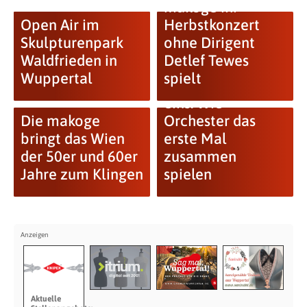
makoge ihr
Open Air im
Herbstkonzert
Skulpturenpark
ohne Dirigent
Waldfrieden in
Detlef Tewes
Wuppertal
spielt
Aus zwei mach
eins: Wie
Die makoge
Orchester das
bringt das Wien
erste Mal
der 50er und 60er
zusammen
Jahre zum Klingen
spielen
Aktuelle