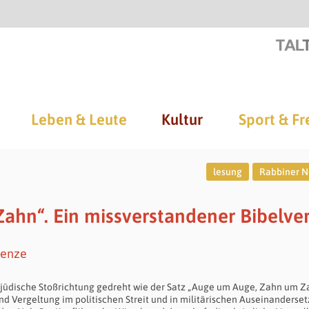
Leben & Leute
Kultur
Sport & Fr
lesung
Rabbiner N
hn“. Ein missverstandener Bibelve
Henze
tijüdische Stoßrichtung gedreht wie der Satz „Auge um Auge, Zahn um Za
d Vergeltung im politischen Streit und in militärischen Auseinanderse