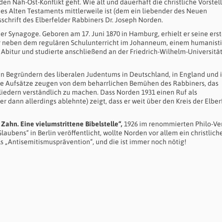
en Nah-Ost-Konflikt geht. Wie alt und dauerhaft die christliche Vorstel
es Alten Testaments mittlerweile ist (dem ein liebender des Neuen
schrift des Elberfelder Rabbiners Dr. Joseph Norden.
er Synagoge. Geboren am 17. Juni 1870 in Hamburg, erhielt er seine ers
 er neben dem regulären Schulunterricht im Johanneum, einem humanist
Abitur und studierte anschließend an der Friedrich-Wilhelm-Universitä
n Begründern des liberalen Judentums in Deutschland, in England und 
re Aufsätze zeugen von dem beharrlichen Bemühen des Rabbiners, das
iedern verständlich zu machen. Dass Norden 1931 einen Ruf als
 dann allerdings ablehnte) zeigt, dass er weit über den Kreis der Elber
ahn. Eine vielumstrittene Bibelstelle“,
1926 im renommierten Philo-Ve
aubens“ in Berlin veröffentlicht, wollte Norden vor allem ein christlich
 „Antisemitismusprävention“, und die ist immer noch nötig!