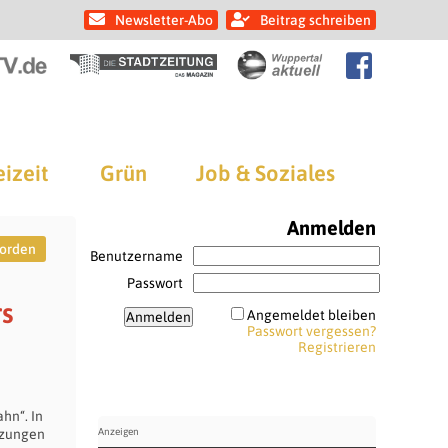
Newsletter-Abo
Beitrag schreiben
eizeit
Grün
Job & Soziales
Anmelden
orden
Benutzername
Passwort
rs
Angemeldet bleiben
Passwort vergessen?
Registrieren
hn“. In
tzungen