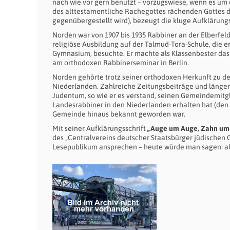
nach wie vor gern benutzt – vorzugswiese, wenn es um d
des alttestamentliche Rachegottes rächenden Gottes d
gegenübergestellt wird), bezeugt die kluge Aufklärungs
Norden war von 1907 bis 1935 Rabbiner an der Elberfeld
religiöse Ausbildung auf der Talmud-Tora-Schule, die
Gymnasium, besuchte. Er machte als Klassenbester das 
am orthodoxen Rabbinerseminar in Berlin.
Norden gehörte trotz seiner orthodoxen Herkunft zu de
Niederlanden. Zahlreiche Zeitungsbeiträge und länge
Judentum, so wie er es verstand, seinen Gemeindemitgl
Landesrabbiner in den Niederlanden erhalten hat (den er
Gemeinde hinaus bekannt geworden war.
Mit seiner Aufklärungsschrift
„Auge um Auge, Zahn um Z
des „Centralvereins deutscher Staatsbürger jüdischen Gl
Lesepublikum ansprechen – heute würde man sagen: als