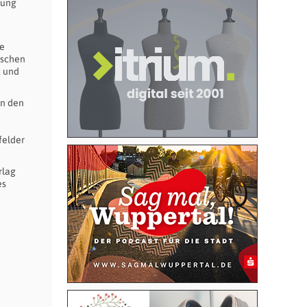
lung
te
ischen
t und
in den
felder
rlag
es