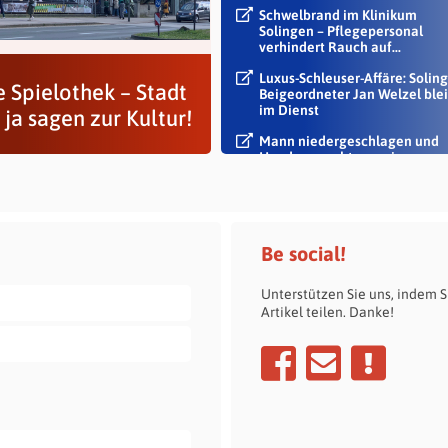
Schwelbrand im Klinikum
Solingen – Pflegepersonal
verhindert Rauch auf...
Luxus-Schleuser-Affäre: Soling
e Spielothek – Stadt
Beigeordneter Jan Welzel blei
im Dienst
ja sagen zur Kultur!
Mann niedergeschlagen und
Handy geraubt – zwei
Tatverdächtige...
Be social!
Unterstützen Sie uns, indem S
Artikel teilen. Danke!