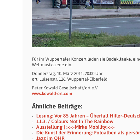
Für ihr Wuppertaler Konzert laden sie
Bodek Janke
, ei
Weltmusikszene ein.
Donnerstag, 10. März 2011, 20:00 Uhr
ort
, Luisenstr. 116, Wuppertal-Elberfeld
Peter Kowald Gesellschaft/ort e.V.
www.kowald-ort.com
Ähnliche Beiträge:
Lesung: Vor 85 Jahren – Überfall Hitler-Deutsc
11.3. / Colours Not In The Rainbow
Ausstellung | >>>Mirke Mobility>>>
Die Kunst der Erinnerung: Fotoalben als persö
Jazz im OHR