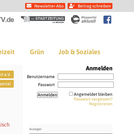
Newsletter-Abo
Beitrag schreiben
eizeit
Grün
Job & Soziales
Anmelden
t e.V.
Benutzername
ertal
Passwort
Angemeldet bleiben
Passwort vergessen?
Registrieren
lisch