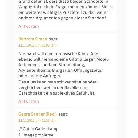
Grund dafür ist, dass diese beiden Standorte in
Wuppertal nicht in Frage kommen können. Sie ist
ein weiteres wichtiges Puzzleteil zu den vielen
anderen Argumenten gegen diesen Standort!
Antworten
Bertram Simon
sagt:
11.11.2012 um 18:05 Uhr
Niemand will eine forensische Klinik. Aber
ebenso will niemand eine Giftmülllager, Mobil-
Antennen, Überland-Stromleitung,
Asylantenheime, Biergarten-Öffnungszeiten
oder andere Aufreger.
Das alles kann man schwer mit einander
vergleichen, weil in der Bevölkerung
Gerechtigkeit ein subjektives Gefühl ist.
Antworten
Georg Sander (Red.)
sagt:
11.11.2012 um 15:52 Uhr
@Guido Gallenkamp:
1. Imageprobleme