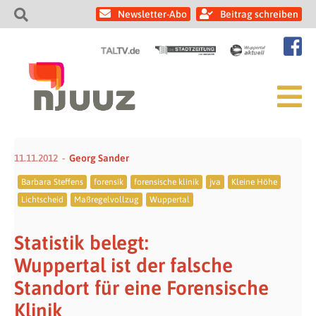
Newsletter-Abo
Beitrag schreiben
11.11.2012
Georg Sander
Barbara Steffens
forensik
forensische klinik
jva
Kleine Höhe
Lichtscheid
Maßregelvollzug
Wuppertal
Statistik belegt:
Wuppertal ist der falsche
Standort für eine Forensische
Klinik