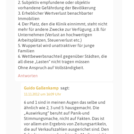
2. Subjektiv empfundene oder objektiv
vorhandene Gefährdung der Bevölkerung
3. Erheblicher Wertverlust benachbarter
Immobilien
4. Der Platz, den die Klinik einnimmt, steht nicht
mehr für andere Zwecke zur Verfügung, z.B. für
Unternehmen (Verlust an hochwertigen
Arbeitsplätzen, Steuerverlust etc.)
5. Wuppertal wird unattraktiver für junge
Familien
6. Wettbewerbsnachteil gegenüber Städten, die
all diese „Lasten“ nicht tragen müssen
Ohne Anspruch auf Vollständigkeit.
Antworten
Guido Gallenkamp
sagt:
11.11.2012 um 16:09 Uhr
6 und 1 sind in meinen Augen das selbe und
ähnlich wie 2, 3 und 5: hausgemacht. Die
„Auswirkung“ beruht auf Panik-und
Stimmungsmache, nicht auf Fakten. Das ist
vor allem ein Ergebnis von Zeitungsartikeln,
die auf Verkaufszahlen ausgerichet sind. Den