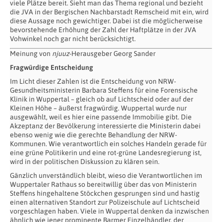
viele Plätze bereit. Sieht man das Thema regional und bezieht
die JVA in der Bergischen Nachbarstadt Remscheid mit ein, wird
diese Aussage noch gewichtiger. Dabei ist die möglicherweise
bevorstehende Erhöhung der Zahl der Haftplätze in der JVA
Vohwinkel noch gar nicht berücksichtigt.
Meinung von
njuuz
-Herausgeber Georg Sander
Fragwürdige Entscheidung
Im Licht dieser Zahlen ist die Entscheidung von NRW-
Gesundheitsministerin Barbara Steffens für eine Forensische
Klinik in Wuppertal – gleich ob auf Lichtscheid oder auf der
Kleinen Höhe – äußerst fragwürdig. Wuppertal wurde nur
ausgewählt, weil es hier eine passende Immobilie gibt. Die
Akzeptanz der Bevölkerung interessierte die Ministerin dabei
ebenso wenig wie die gerechte Behandlung der NRW-
Kommunen. Wie verantwortlich ein solches Handeln gerade für
eine grüne Politikerin und eine rot-grüne Landesregierung ist,
wird in der politischen Diskussion zu klären sein.
Gänzlich unverständlich bleibt, wieso die Verantwortlichen im
Wuppertaler Rathaus so bereitwillig über das von Ministerin
Steffens hingehaltene Stöckchen gesprungen sind und hastig
einen alternativen Standort zur Polizeischule auf Lichtscheid
vorgeschlagen haben. Viele in Wuppertal denken da inzwischen
ähnlich wie jener prominente Barmer Einzelhändler, der