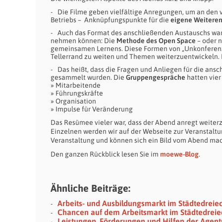
Die Filme geben vielfältige Anregungen, um an den 
Betriebs – Anknüpfungspunkte für die
eigene Weiteren
Auch das Format des anschließenden Austauschs war
nehmen können: Die
Methode des Open Space
– oder 
gemeinsamen Lernens. Diese Formen von „Unkonferenze
Tellerrand zu weiten und Themen weiterzuentwickeln. 
Das heißt, dass die Fragen und Anliegen für die an
gesammelt wurden. Die
Gruppengespräche
hatten vier
» Mitarbeitende
» Führungskräfte
» Organisation
» Impulse für Veränderung
Das Resümee vieler war, dass der Abend anregt weiter
Einzelnen werden wir auf der Webseite zur Veranstalt
Veranstaltung und können sich ein Bild vom Abend ma
Den ganzen Rückblick lesen Sie im
moewe-Blog
.
Ähnliche Beiträge:
Arbeits- und Ausbildungsmarkt im Städtedreie
Chancen auf dem Arbeitsmarkt im Städtedreie
Leistungen, Förderungen und Hilfen der Agentu