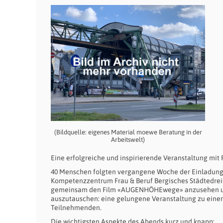
(Bildquelle: eigenes Material moewe Beratung in der
Arbeitswelt)
Eine erfolgreiche und inspirierende Veranstaltung mit 
40 Menschen folgten vergangene Woche der Einladun
Kompetenzzentrum Frau & Beruf Bergisches Städtedreie
gemeinsam den Film «AUGENHÖHEwege» anzusehen und
auszutauschen: eine gelungene Veranstaltung zu ei
Teilnehmenden.
Die wichtigsten Aspekte des Abends kurz und knapp: