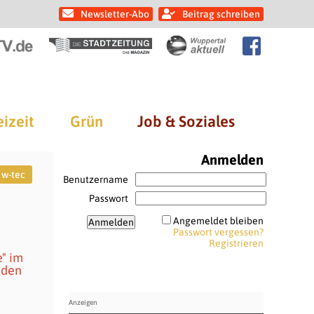
Newsletter-Abo
Beitrag schreiben
eizeit
Grün
Job & Soziales
Anmelden
w-tec
Benutzername
Passwort
Angemeldet bleiben
Passwort vergessen?
Registrieren
" im
nden