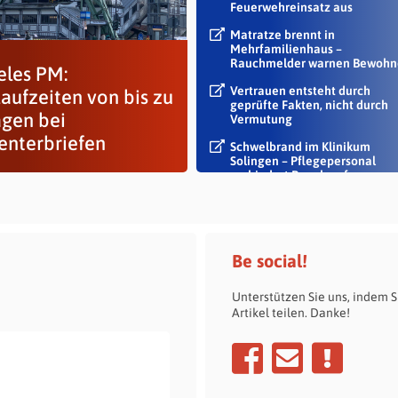
Feuerwehreinsatz aus
Matratze brennt in
Mehrfamilienhaus –
Rauchmelder warnen Bewohn
eles PM:
Vertrauen entsteht durch
aufzeiten von bis zu
geprüfte Fakten, nicht durch
agen bei
Vermutung
enterbriefen
Schwelbrand im Klinikum
Solingen – Pflegepersonal
verhindert Rauch auf...
Be social!
Unterstützen Sie uns, indem S
Artikel teilen. Danke!