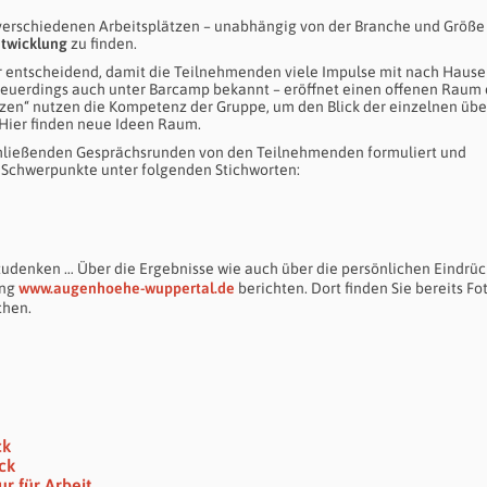
verschiedenen Arbeitsplätzen – unabhängig von der Branche und Größe
twicklung
zu finden.
 entscheidend, damit die Teilnehmenden viele Impulse mit nach Hause
neuerdings auch unter Barcamp bekannt – eröffnet einen offenen Raum 
n“ nutzen die Kompetenz der Gruppe, um den Blick der einzelnen übe
Hier finden neue Ideen Raum.
schließenden Gesprächsrunden von den Teilnehmenden formuliert und
 Schwerpunkte unter folgenden Stichworten:
zudenken … Über die Ergebnisse wie auch über die persönlichen Eindrüc
ung
www.augenhoehe-wuppertal.de
berichten. Dort finden Sie bereits Fo
chen.
ck
ck
r für Arbeit