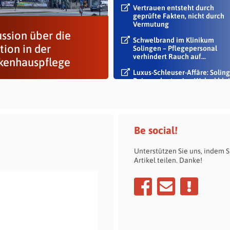
Vertrauen entsteht durch
geprüfte Fakten, nicht durch
Vermutung
ussion über die
Schwelbrand im Klinikum
tion in der
Solingen – Pflegepersonal
verhindert Rauch auf...
kenhauspflege
Luxus-Schleuser-Affäre: Soling
Beigeordneter Jan Welzel blei
im Dienst
Be social!
Unterstützen Sie uns, indem S
Artikel teilen. Danke!