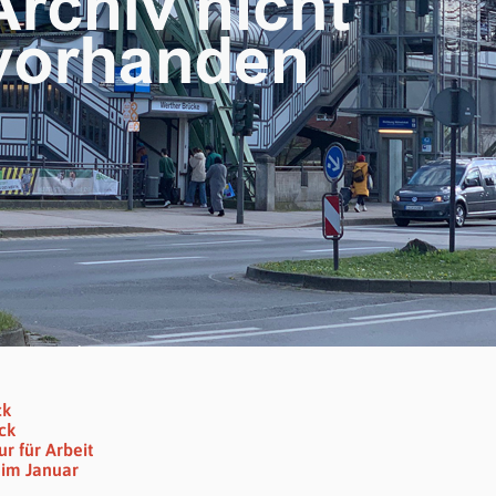
ck
ck
r für Arbeit
 im Januar