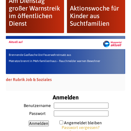
Am Dienstag
großer Warnstreik
Aktionswoche für
im öffentlichen
Kinder aus
Dienst
Suchtfamilien
Aktuell auf
Brennende Gasflasche löst Feuerwehreinsatz aus
Matratze brennt in Mehrfamilienhaus – Rauchmelder warnen Bewohner
der Rubrik Job & Soziales
Anmelden
Benutzername
Passwort
Angemeldet bleiben
Passwort vergessen?