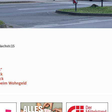
Bachstr.15
s“
ck
ck
g beim Wohngeld