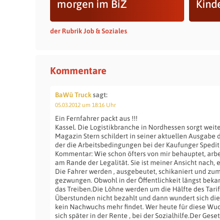
morgen im BiZ
Kind
der Rubrik Job & Soziales
Kommentare
BaWü Truck
sagt:
05.03.2012 um 18:16 Uhr
Ein Fernfahrer packt aus !!!
Kassel. Die Logistikbranche in Nordhessen sorgt weite
Magazin Stern schildert in seiner aktuellen Ausgabe d
der die Arbeitsbedingungen bei der Kaufunger Spediti
Kommentar: Wie schon öfters von mir behauptet, arbe
am Rande der Legalität. Sie ist meiner Ansicht nach, 
Die Fahrer werden , ausgebeutet, schikaniert und zum
gezwungen. Obwohl in der Öffentlichkeit längst bekann
das Treiben.Die Löhne werden um die Hälfte des Tarif
Überstunden nicht bezahlt und dann wundert sich die 
kein Nachwuchs mehr findet. Wer heute für diese Wuch
sich später in der Rente , bei der Sozialhilfe.Der Ges