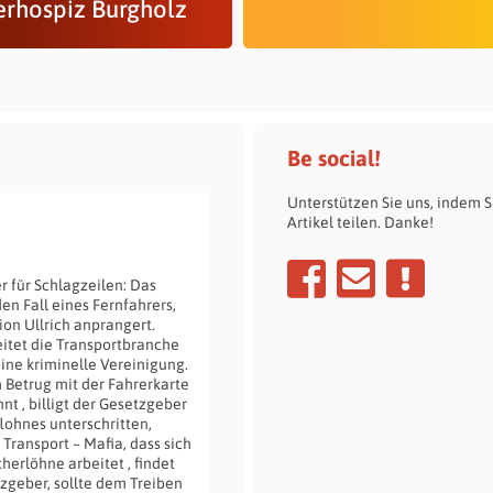
erhospiz Burgholz
Be social!
Unterstützen Sie uns, indem S
Artikel teilen. Danke!
r für Schlagzeilen: Das
en Fall eines Fernfahrers,
on Ullrich anprangert.
itet die Transportbranche
eine kriminelle Vereinigung.
 Betrug mit der Fahrerkarte
t , billigt der Gesetzgeber
lohnes unterschritten,
Transport – Mafia, dass sich
erlöhne arbeitet , findet
etzgeber, sollte dem Treiben