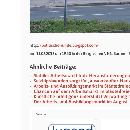
http:
//politische-runde.blogspot.com/
am 13.02.2012 um 19:30 in der Bergischen VHS, Barmen 
Ähnliche Beiträge:
Stabiler Arbeitsmarkt trotz Herausforderungen
Suizidprävention sorgt für „ausverkauftes Hau
Arbeits- und Ausbildungsmarkt im Städtedreie
Chancen auf dem Arbeitsmarkt im Städtedreie
Künstliche Intelligenz unterstützt Verwaltun
Der Arbeits- und Ausbildungsmarkt im August