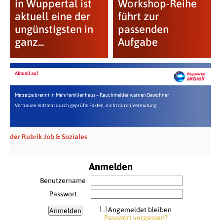
in Wuppertal ist
Workshop-Reihe
aktuell eine der
führt zur
ungünstigsten in
passenden
ganz...
Aufgabe
Aktuell auf
Matratze brennt in Mehrfamilienhaus – Rauchmelder warnen Bewohner
Vertrauen entsteht durch geprüfte Fakten, nicht durch Vermutung
der Rubrik Job & Soziales
Anmelden
Benutzername
Passwort
Angemeldet bleiben
Passwort vergessen?