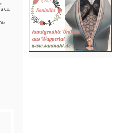
e
& Co.
Die