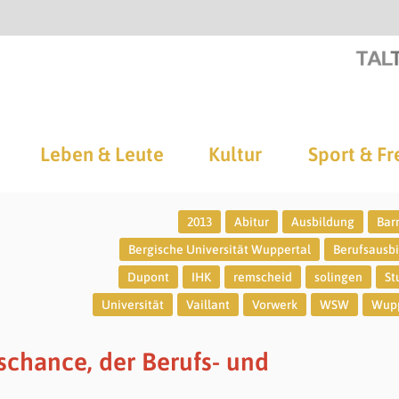
Leben & Leute
Kultur
Sport & Fr
2013
Abitur
Ausbildung
Bar
Bergische Universität Wuppertal
Berufsausb
Dupont
IHK
remscheid
solingen
St
Universität
Vaillant
Vorwerk
WSW
Wupp
gschance, der Berufs- und