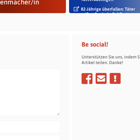
enmacher/in
82-Jährige überfallen: Täter
reißen Seniorin Goldkette vo
Hals
Be social!
Unterstützen Sie uns, indem S
Artikel teilen. Danke!