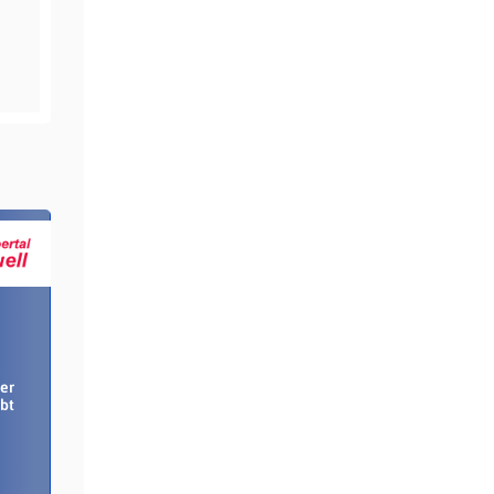
er
bt