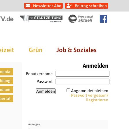
Newsletter-Abo
Beitrag schreiben
eizeit
Grün
Job & Soziales
Anmelden
menia
Benutzername
ildung
Passwort
udium
Angemeldet bleiben
Passwort vergessen?
ertal
Registrieren