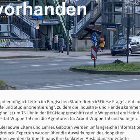
tudienmöglichkeiten im Bergischen Städtedreieck? Diese Frage steht i
fs- und Studienorientierung“, zu dem die Industrie- und Handelskammer
inn ist um 16 Uhr in der IHK-Hauptgeschäftsstelle Wuppertal am Heinri
rsität Wuppertal und die Agenturen für Arbeit Wuppertal und Solingen.
hüler sowie Eltern und Lehrer. Geboten werden umfangreiche Informati
dreieck. Experten werden über die Auswirkungen des doppelten
ehmen werden darüber hinaus ihre konkreten Ausbildungsangebote