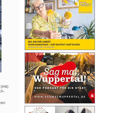
m
 (IHK)
ch-
onen