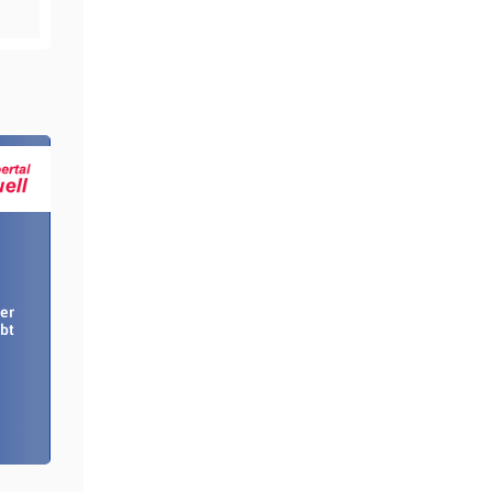
er
bt
m