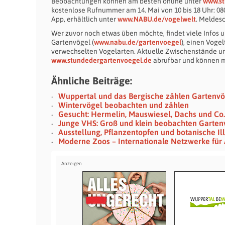
Beobachtungen können am besten online unter
www.st
kostenlose Rufnummer am 14. Mai von 10 bis 18 Uhr: 0
App, erhältlich unter
www.NABU.de/vogelwelt
. Meldesc
Wer zuvor noch etwas üben möchte, findet viele Infos 
Gartenvögel (
www.nabu.de/gartenvoegel
), einen Vogel
verwechselten Vogelarten. Aktuelle Zwischenstände un
www.stundedergartenvoegel.de
abrufbar und können m
Ähnliche Beiträge:
Wuppertal und das Bergische zählen Gartenvö
Wintervögel beobachten und zählen
Gesucht: Hermelin, Mauswiesel, Dachs und Co.
Junge VHS: Groß und klein beobachten Garten
Ausstellung, Pflanzentopfen und botanische Il
Moderne Zoos – Internationale Netzwerke für 