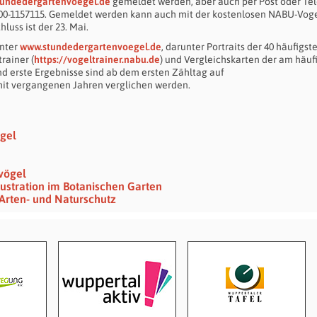
undedergartenvoegel.de
gemeldet werden, aber auch per Post oder Tel
800-1157115. Gemeldet werden kann auch mit der kostenlosen NABU-Voge
hluss ist der 23. Mai.
unter
www.stundedergartenvoegel.de
, darunter Portraits der 40 häufigst
trainer (
https://vogeltrainer.nabu.de
) und Vergleichskarten der am häuf
d erste Ergebnisse sind ab dem ersten Zähltag auf
it vergangenen Jahren verglichen werden.
gel
vögel
lustration im Botanischen Garten
Arten- und Naturschutz