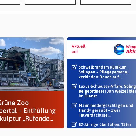
Aktuell
auf
Schwelbrand im Klinikum
Solingen – Pflegepersonal
verhindert Rauch auf...
Luxus-Schleuser-Affäre: Soling
Beigeordneter Jan Welzel blei
im Dienst
Grüne Zoo
Mann niedergeschlagen und
ertal – Enthüllung
Handy geraubt – zwei
Tatverdächtige...
kulptur „Rufende...
82-Jährige überfallen: Täter
reißen Seniorin Goldkette vo
Hals