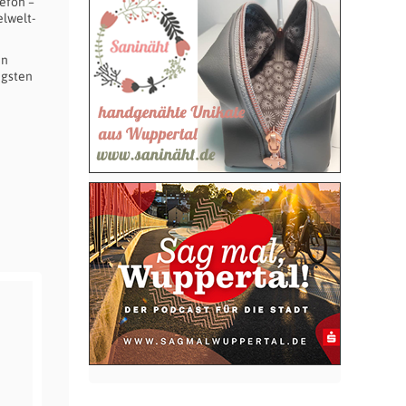
efon –
lwelt-
en
igsten