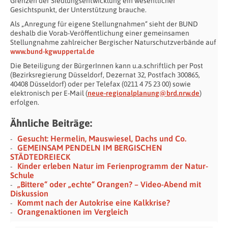
Grenzen der Siedlungsentwicklung ein wesentlicher
Gesichtspunkt, der Unterstützung brauche.
Als „Anregung für eigene Stellungnahmen“ sieht der BUND
deshalb die Vorab-Veröffentlichung einer gemeinsamen
Stellungnahme zahlreicher Bergischer Naturschutzverbände auf
www.bund-kgwuppertal.de
Die Beteiligung der BürgerInnen kann u.a.schriftlich per Post
(Bezirksregierung Düsseldorf, Dezernat 32, Postfach 300865,
40408 Düsseldorf) oder per Telefax (0211 4 75 23 00) sowie
elektronisch per E-Mail (
neue-regionalplanung@brd.nrw.de
)
erfolgen.
Ähnliche Beiträge:
Gesucht: Hermelin, Mauswiesel, Dachs und Co.
GEMEINSAM PENDELN IM BERGISCHEN
STÄDTEDREIECK
Kinder erleben Natur im Ferienprogramm der Natur-
Schule
„Bittere“ oder „echte“ Orangen? – Video-Abend mit
Diskussion
Kommt nach der Autokrise eine Kalkkrise?
Orangenaktionen im Vergleich