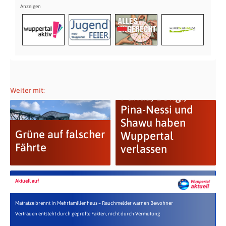
Weiter mit:
Punda, Bongi,
Pina-Nessi und
Shawu haben
Grüne auf falscher
Wuppertal
Fährte
verlassen
Aktuell auf
Matratze brennt in Mehrfamilienhaus – Rauchmelder warnen Bewohner
Vertrauen entsteht durch geprüfte Fakten, nicht durch Vermutung