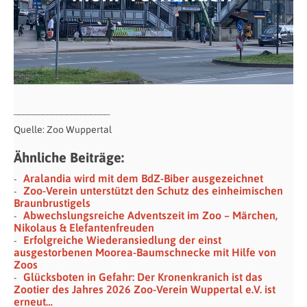
____________________
Quelle: Zoo Wuppertal
Ähnliche Beiträge:
Aralandia wird mit dem BdZ-Biber ausgezeichnet
Zoo-Verein unterstützt den Schutz des einheimischen
Braunbrustigels
Abwechslungsreiche Adventszeit im Zoo – Märchen,
Nikolaus & Elefantenfreuden
Erfolgreiche Wiederansiedlung der einst
ausgestorbenen Moorea-Baumschnecke mit Hilfe von
Zoos
Glücksboten in Gefahr: Der Kronenkranich ist das
Zootier des Jahres 2026 Zoo-Verein Wuppertal e.V. ist
erneut…