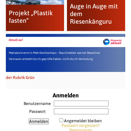
Auge in Auge mit
Projekt „Plastik
dem
fasten“
Riesenkänguru
Aktuell auf
Matratze brennt in Mehrfamilienhaus – Rauchmelder warnen Bewohner
Vertrauen entsteht durch geprüfte Fakten, nicht durch Vermutung
der Rubrik Grün
Anmelden
Benutzername
Passwort
Angemeldet bleiben
Passwort vergessen?
Registrieren