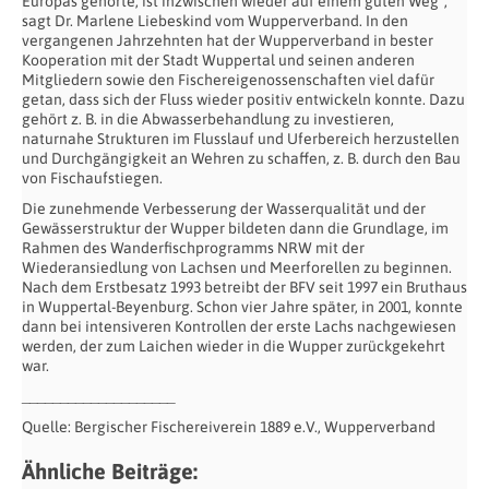
Europas gehörte, ist inzwischen wieder auf einem guten Weg“,
sagt Dr. Marlene Liebeskind vom Wupperverband. In den
vergangenen Jahrzehnten hat der Wupperverband in bester
Kooperation mit der Stadt Wuppertal und seinen anderen
Mitgliedern sowie den Fischereigenossenschaften viel dafür
getan, dass sich der Fluss wieder positiv entwickeln konnte. Dazu
gehört z. B. in die Abwasserbehandlung zu investieren,
naturnahe Strukturen im Flusslauf und Uferbereich herzustellen
und Durchgängigkeit an Wehren zu schaffen, z. B. durch den Bau
von Fischaufstiegen.
Die zunehmende Verbesserung der Wasserqualität und der
Gewässerstruktur der Wupper bildeten dann die Grundlage, im
Rahmen des Wanderfischprogramms NRW mit der
Wiederansiedlung von Lachsen und Meerforellen zu beginnen.
Nach dem Erstbesatz 1993 betreibt der BFV seit 1997 ein Bruthaus
in Wuppertal-Beyenburg. Schon vier Jahre später, in 2001, konnte
dann bei intensiveren Kontrollen der erste Lachs nachgewiesen
werden, der zum Laichen wieder in die Wupper zurückgekehrt
war.
____________________
Quelle: Bergischer Fischereiverein 1889 e.V., Wupperverband
Ähnliche Beiträge: