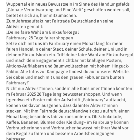
Wuppertal ein neues Bewusstsein im Sinne des Handlungsfelds
„Globale Verantwortung und Eine Welt“ geschaffen werden soll,
bietet es sich an, hier mitzumachen.
Zum Jahresauftakt hat Fairtrade Deutschland an seine
Aktivisten gemailt:
„Deine faire Wahl am Einkaufs-Regal
Fairbruary: 28 Tage fairer shoppen
Setze dich mit uns im Fairbruary einen Monat lang für mehr
fairen Handel in deiner Stadt, deiner Schule, deiner Uni und in
deinem Einkaufskorb ein. Triff deine faire Wahl am Einkaufsregal
und mach dein Engagement sichtbar mit knalligen Postern,
Aktions-Aufklebern und Baumwolltaschen mit hohem Hinguck-
Faktor. Alle Infos zur Kampagne findest du auf unserer Website.
Sei dabei und mach mit uns den grauen Februar zum bunten
Fairbruary!“
Nicht nur Aktivist*innen, sondern alle Konsument*innen könnten
m Februar 2025 28 Tage lang bewusster shoppen. Und wenn
irgendwo ein Poster mit der Aufschrift „Fairbruary“ auftaucht,
können sie davon ausgehen, dass dahinter Aktivist*innen
stecken. Mit ihm Fairtrade deutschlandweit dazu aufruft, einen
Monat lang besonders fair zu konsumieren. Ob Schokolade,
Kaffee, Bananen, Blumen oder Kleidung– im Fairbruary können
Verbraucherinnen und Verbraucher bewusst mit ihrer Wahl vor
dem Regal zu fairen und besseren Arbeitsbedingungen
beitragen.