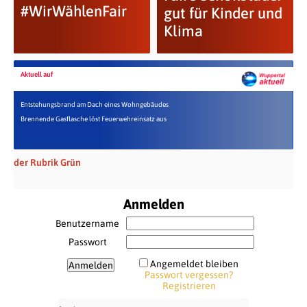
#WirWählenFair
gut für Kinder und
Klima
Aktuell auf
Entstehungsbrand am Dach eines Wohngebäudes
Brennende Gasflasche löst Feuerwehreinsatz aus
der Rubrik Grün
Anmelden
Benutzername
Passwort
Angemeldet bleiben
Passwort vergessen?
Registrieren