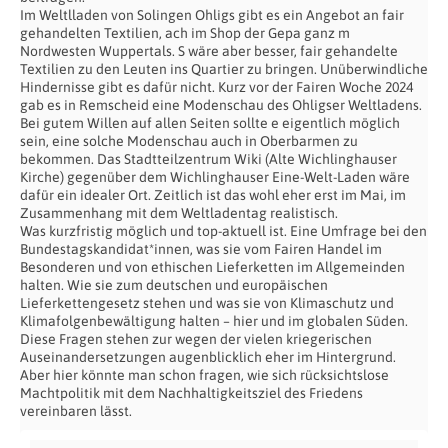
Im Weltlladen von Solingen Ohligs gibt es ein Angebot an fair
gehandelten Textilien, ach im Shop der Gepa ganz m
Nordwesten Wuppertals. S wäre aber besser, fair gehandelte
Textilien zu den Leuten ins Quartier zu bringen. Unüberwindliche
Hindernisse gibt es dafür nicht. Kurz vor der Fairen Woche 2024
gab es in Remscheid eine Modenschau des Ohligser Weltladens.
Bei gutem Willen auf allen Seiten sollte e eigentlich möglich
sein, eine solche Modenschau auch in Oberbarmen zu
bekommen. Das Stadtteilzentrum Wiki (Alte Wichlinghauser
Kirche) gegenüber dem Wichlinghauser Eine-Welt-Laden wäre
dafür ein idealer Ort. Zeitlich ist das wohl eher erst im Mai, im
Zusammenhang mit dem Weltladentag realistisch.
Was kurzfristig möglich und top-aktuell ist. Eine Umfrage bei den
Bundestagskandidat*innen, was sie vom Fairen Handel im
Besonderen und von ethischen Lieferketten im Allgemeinden
halten. Wie sie zum deutschen und europäischen
Lieferkettengesetz stehen und was sie von Klimaschutz und
Klimafolgenbewältigung halten – hier und im globalen Süden.
Diese Fragen stehen zur wegen der vielen kriegerischen
Auseinandersetzungen augenblicklich eher im Hintergrund.
Aber hier könnte man schon fragen, wie sich rücksichtslose
Machtpolitik mit dem Nachhaltigkeitsziel des Friedens
vereinbaren lässt.