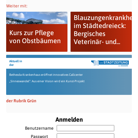
Weiter mit:
Blauzungenkrankheit
im Städtedreieck:
Kurs zur Pflege
Bergisches
von Obstbäumen
Veterinär- und...
Aktuell in
der
Bethesda-Krankenhaus eröffnet innovatives Callcenter
„Sinneswandel“: Aus einer Vision wird ein Kunst-Projekt
der Rubrik Grün
Anmelden
Benutzername
Passwort