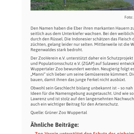
Foto:
Den Namen haben die Eber ihren markanten Hauern zu v
seitlich aus dem Unterkiefer wachsen. Bei den weiblic
durch den Rüssel. Die Indonesier schätzen das Fleisch d
züchten, gelang leider nur selten. Mittlerweile ist die
Regenwaldes stark bedroht.
Der ZooVerein e.V. unterstützt daher ein Schutzprojekt
und Populationsschutz e.V. (ZGAP) auf Sulawesi entwic
Wuppertaler Zoo bewundert werden. Neugierig folgt es
„Manni“ sich lieber um seine Gemüsereste kümmert. Die
bauen, damit ihnen das junge Ferkel nicht ausbüxt.
Obwohl sein Geschlecht bislang unbekannt ist – so nah 
Ideen für die Namensgebung ausgetauscht. Und wie soll 
Lawrenz und ist stolz auf den langersehnten Nachwuchs
auch ein wichtiger Beitrag für den Artenschutz.
Quelle: Grüner Zoo Wuppertal
Ähnliche Beiträge:
Zoo-Verein unterstützt den Schutz des einhei