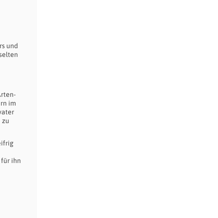
rs und
selten
rten-
ern im
vater
 zu
ifrig
für ihn