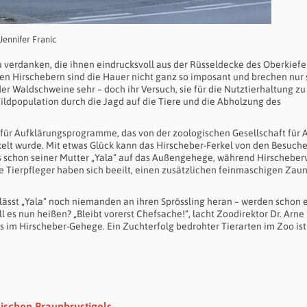
 Jennifer Franic
erdanken, die ihnen eindrucksvoll aus der Rüsseldecke des Oberkiefe
hen Hirschebern sind die Hauer nicht ganz so imposant und brechen nur 
er Waldschweine sehr – doch ihr Versuch, sie für die Nutztierhaltung zu
 Wildpopulation durch die Jagd auf die Tiere und die Abholzung des
 für Aufklärungsprogramme, das von der zoologischen Gesellschaft für A
kelt wurde. Mit etwas Glück kann das Hirscheber-Ferkel von den Besuch
 schon seiner Mutter „Yala“ auf das Außengehege, während Hirscheber
 Tierpfleger haben sich beeilt, einen zusätzlichen feinmaschigen Zaun
lässt „Yala“ noch niemanden an ihren Sprössling heran – werden schon e
es nun heißen? „Bleibt vorerst Chefsache!“, lacht Zoodirektor Dr. Arne
 im Hirscheber-Gehege. Ein Zuchterfolg bedrohter Tierarten im Zoo ist 
mischen Braunbrustigels