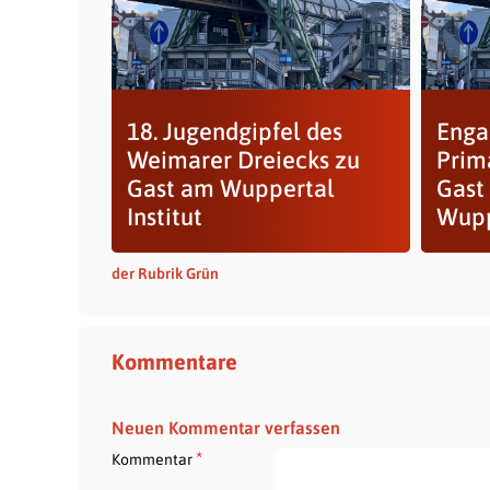
18. Jugendgipfel des
Enga
Weimarer Dreiecks zu
Prim
Gast am Wuppertal
Gast
Institut
Wupp
der Rubrik Grün
Kommentare
Neuen Kommentar verfassen
*
Kommentar