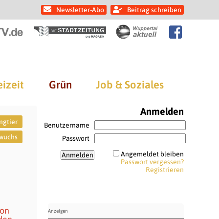
Newsletter-Abo
Beitrag schreiben
eizeit
Grün
Job & Soziales
Anmelden
ngtier
Benutzername
wuchs
Passwort
Angemeldet bleiben
Passwort vergessen?
Registrieren
hon