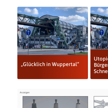
Utopi
„Glücklich in Wuppertal“
Bürge
Schne