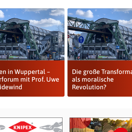
en in Wuppertal –
Die große Transform
rforum mit Prof. Uwe
als moralische
idewind
Revolution?