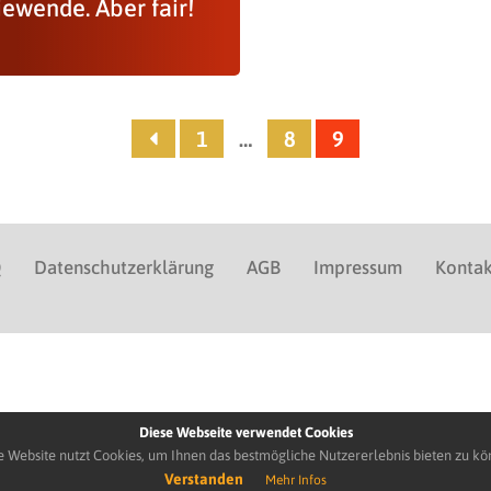
iewende. Aber fair!
1
…
8
9
Q
Datenschutzerklärung
AGB
Impressum
Kontak
Diese Webseite verwendet Cookies
e Website nutzt Cookies, um Ihnen das bestmögliche Nutzererlebnis bieten zu kö
Verstanden
Mehr Infos