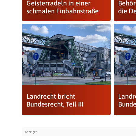
Geisterradeln in einer
Behör
schmalen Einbahnstraße
die D
Landrecht bricht
Landr
Bundesrecht, Teil III
Bundes