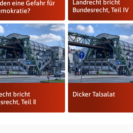
Landrecht bricht
den eine Gefahr für
Bundesrecht, Teil IV
emokratie?
echt bricht
Dicker Talsalat
recht, Teil Ⅱ