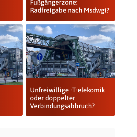
Fußgängerzone:
Radfreigabe nach Msdwgi?
Unfreiwillige ·⁠T⁠·‍‍elekomik
oder doppelter
Verbindungsabbruch?