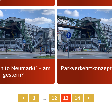
rn to Neumarkt“ – am
Parkverkehrtkonzept
n gestern?
1
…
12
13
14