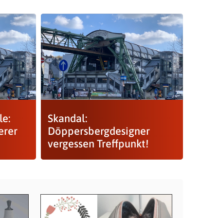
le:
Skandal:
erer
Döppersbergdesigner
vergessen Treffpunkt!