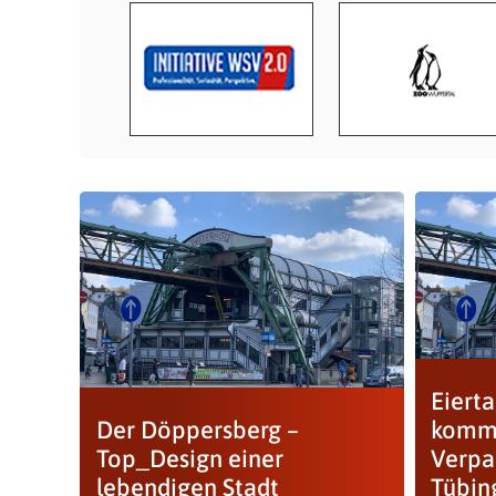
Eiert
Der Döppersberg –
komm
Top_Design einer
Verpa
lebendigen Stadt
Tübin