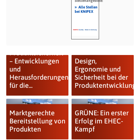
Stellenangebote:
»
Alle Stellen
bei KNIPEX
Produktsicherheit
– Entwicklungen
Design,
und
Ergonomie und
Herausforderungen
Sicherheit bei der
für die...
Produktentwicklung
Marktgerechte
GRÜNE: Ein erster
Bereitstellung von
Erfolg im EHEC-
GRÜNE:
Produkten
Kampf
Restaurant-