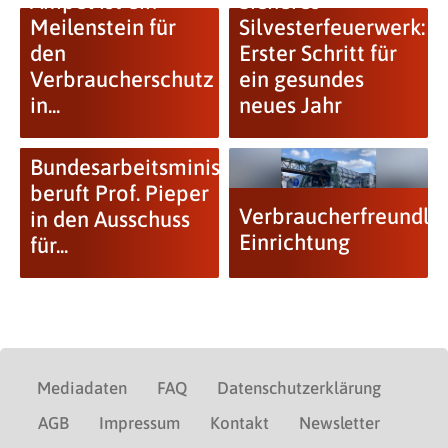
Ampel ist ein
Sicheres
Meilenstein für
Silvesterfeuerwerk:
den
Erster Schritt für
Verbraucherschutz
ein gesundes
in...
neues Jahr
Bundesarbeitsministerium
beruft Prof. Pieper
Verbraucherfreundli
in den Ausschuss
Einrichtung
für...
Mediadaten
FAQ
Datenschutzerklärung
AGB
Impressum
Kontakt
Newsletter