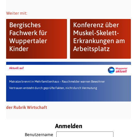
Weiter mit:
Bergisches
Konferenz über
Fachwerk für
Muskel-Skelett-
Wuppertaler
Erkrankungen am
Kinder
Arbeitsplatz
Aktuell auf
Matratze brennt in Mehrfamilienhaus – Rauchmelder warnen Bewohner
Vertrauen entsteht durch geprüfte Fakten, nicht durch Vermutung
der Rubrik Wirtschaft
Anmelden
Benutzername