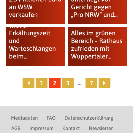
an WSW
Gericht gegen
verkaufen
„Pro NRW“ und...
GRÜNE: Bald
wieder
Erkältungszeit
Alles im grünen
und
Bereich – Rathaus
Warteschlangen
zufrieden mit
beim...
Wuppertaler...
1
2
3
…
7
Mediadaten
FAQ
Datenschutzerklärung
AGB
Impressum
Kontakt
Newsletter