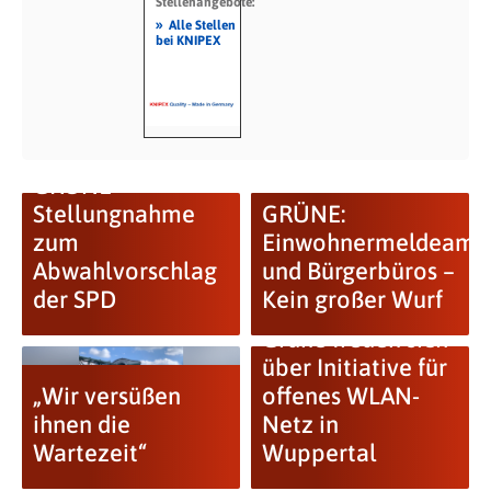
Stellenangebote:
»
Alle Stellen
bei KNIPEX
GRÜNE
Stellungnahme
GRÜNE:
zum
Einwohnermeldeamt
Abwahlvorschlag
und Bürgerbüros –
der SPD
Kein großer Wurf
Grüne freuen sich
über Initiative für
„Wir versüßen
offenes WLAN-
ihnen die
Netz in
Wartezeit“
Wuppertal