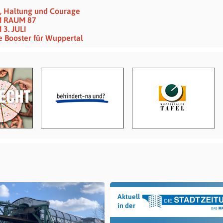
t , Haltung und Courage
M RAUM 87
3. JULI
e Booster für Wuppertal
Aktuell
in der