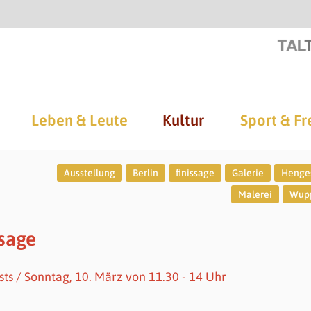
Leben & Leute
Kultur
Sport & Fr
Ausstellung
Berlin
finissage
Galerie
Henge
Malerei
Wupp
ssage
s / Sonntag, 10. März von 11.30 - 14 Uhr