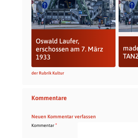
Oswald Laufer,
made
erschossen am 7. März
TAN
1933
der Rubrik Kultur
Kommentare
Neuen Kommentar verfassen
*
Kommentar