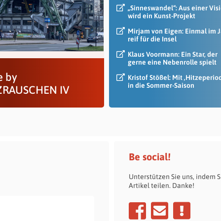
„Sinneswandel“: Aus einer Vis
wird ein Kunst-Projekt
Mirjam von Eigen: Einmal im 
reif für die Insel
Klaus Voormann: Ein Star, der
gerne eine Nebenrolle spielt
 by
Kristof Stößel: Mit ‚Hitzeperio
in die Sommer-Saison
ZRAUSCHEN IV
Be social!
Unterstützen Sie uns, indem S
Artikel teilen. Danke!