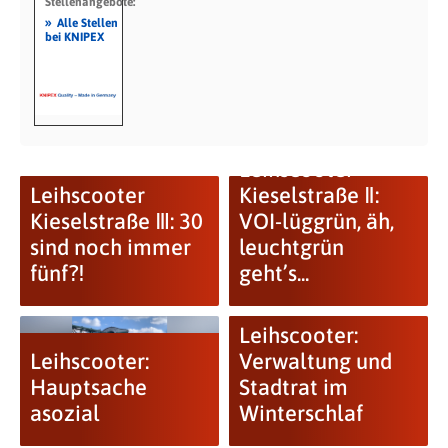
Stellenangebote:
»
Alle Stellen
bei KNIPEX
Leihscooter
Leihscooter
Kieselstraße Ⅱ:
Kieselstraße Ⅲ: 30
VOI-lüggrün, äh,
sind noch immer
leuchtgrün
fünf⁈
geht’s...
Leihscooter:
Leihscooter:
Verwaltung und
Hauptsache
Stadtrat im
asozial
Winterschlaf